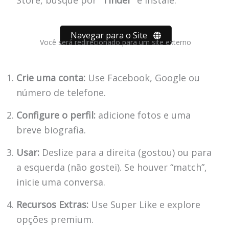
Store, busque por “
Tinder
” e instale.
Navegar para o Site
Você será redirecionado para um site externo
Crie uma conta:
Use Facebook, Google ou
número de telefone.
Configure o perfil:
adicione fotos e uma
breve biografia.
Usar:
Deslize para a direita (gostou) ou para
a esquerda (não gostei). Se houver “match”,
inicie uma conversa.
Recursos Extras:
Use Super Like e explore
opções premium.