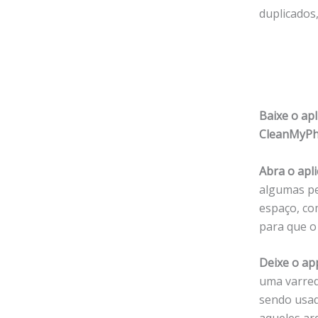
duplicados
Baixe o apl
CleanMyP
Abra o apli
algumas pe
espaço, co
para que o
Deixe o ap
uma varred
sendo usad