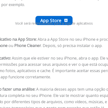
, por exemplo.
App Store
Você será redirecionado para a loja de aplicativos
icativo na App Store:
Abra a App Store no seu iPhone e proc
hone
ou
Phone Cleaner
. Depois, só precisa instalar o app.
cativo:
Assim que ele estiver no seu iPhone, abra o app. Ele v
rmissões para acessar seus arquivos e ver o que está ocu
mo fotos, aplicativos e cache. É importante aceitar essas pe
 app funcione corretamente.
p fazer uma análise:
A maioria desses apps tem uma opção q
ura completa no seu iPhone. Ele vai te mostrar quanto esp
o por diferentes tipos de arquivos, como vídeos, músicas, e