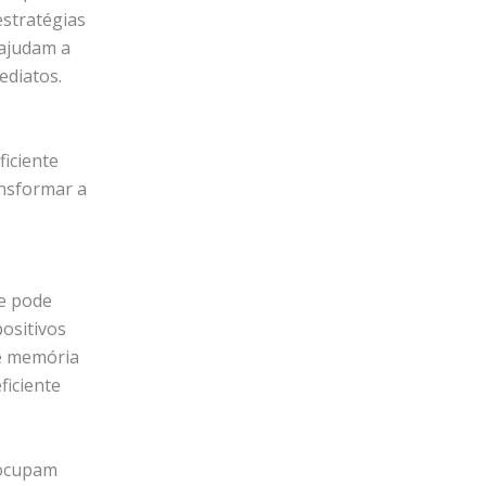
estratégias
 ajudam a
ediatos.
iciente
ansformar a
e pode
ositivos
e memória
ficiente
 ocupam