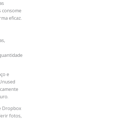
as
es consome
ma eficaz.
as,
 quantidade
aço e
 Unused
ticamente
uro.
 e Dropbox
rir fotos,