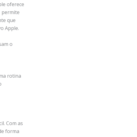
ple oferece
 permite
nte que
vo Apple.
usam o
ma rotina
o
il. Com as
 de forma