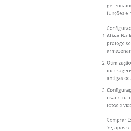
gerenciame
funções e 
Configuraç
Ativar Bac
protege se
armazenan
Otimizaçã
mensagens 
antigas oc
Configuraç
usar o rec
fotos e ví
Comprar Es
Se, após o