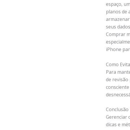
espaço, um
planos de 
armazenar 
seus dados
Comprar ma
especialme
iPhone pa
Como Evit
Para mante
de revisão 
consciente
desnecessá
Conclusão
Gerenciar 
dicas e mé