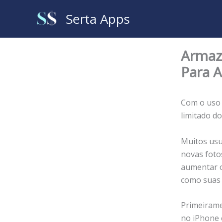
Ir
Serta Apps
para
o
conteúdo
Armaz
Para 
Com o uso 
limitado d
Muitos usu
novas foto
aumentar o
como suas 
Primeirame
no iPhone 