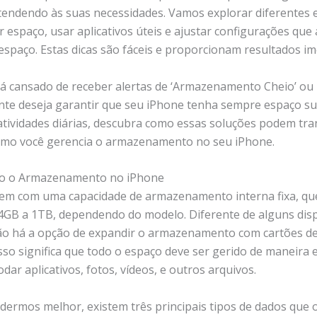
tendendo às suas necessidades. Vamos explorar diferentes 
r espaço, usar aplicativos úteis e ajustar configurações que
espaço. Estas dicas são fáceis e proporcionam resultados im
tá cansado de receber alertas de ‘Armazenamento Cheio’ ou
te deseja garantir que seu iPhone tenha sempre espaço suf
atividades diárias, descubra como essas soluções podem tr
mo você gerencia o armazenamento no seu iPhone.
o o Armazenamento no iPhone
em com uma capacidade de armazenamento interna fixa, qu
64GB a 1TB, dependendo do modelo. Diferente de alguns disp
ão há a opção de expandir o armazenamento com cartões d
sso significa que todo o espaço deve ser gerido de maneira e
ar aplicativos, fotos, vídeos, e outros arquivos.
dermos melhor, existem três principais tipos de dados que