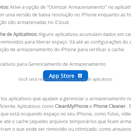
tos:
Ative a opção de “Otimizar Armazenamento” no aplicati
m uma versão de baixa resolução no iPhone enquanto as f
ução são armazenadas no iCloud.
e de Aplicativos:
Alguns aplicativos acumulam dados em ca
removidos para liberar espaço. Vá até as configurações do a
pção de armazenamento do iPhone para verificar o cache.
icativos para Gerenciamento de Armazenamento
App Store
Você será redirecionado para a loja de aplicativos
rios aplicativos que ajudam a gerenciar o armazenamento n
iciente. Aplicativos como
CleanMyPhone
e
Phone Cleaner
. 
 que está ocupando espaço no seu iPhone, como fotos, víde
s e até o cache (aqueles arquivos temporários que ficam arm
stram o que pode ser removido ou otimizado, como arquivo