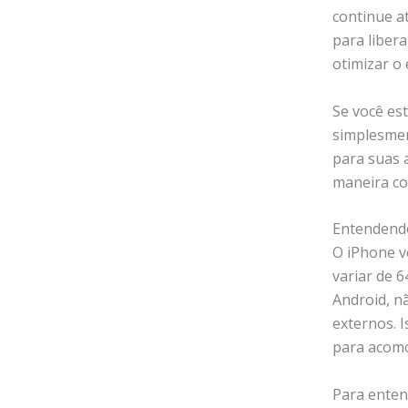
continue a
para libera
otimizar o 
Se você es
simplesmen
para suas 
maneira co
Entendend
O iPhone v
variar de 
Android, n
externos. I
para acomod
Para enten