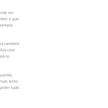
pode ser
lher o que
exemplo.
peza também
liza com
alá-lo
quando,
mais lento.
manter tudo