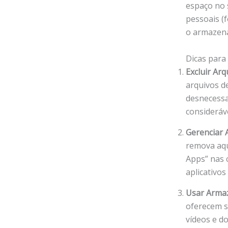
espaço no 
pessoais (
o armazena
Dicas par
Excluir Ar
arquivos d
desnecessa
consideráv
Gerenciar A
remova aqu
Apps” nas 
aplicativo
Usar Arma
oferecem s
vídeos e d