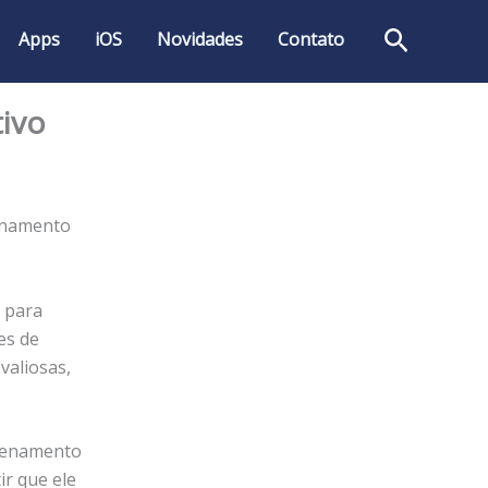
Pesquis
Apps
iOS
Novidades
Contato
ivo
zenamento
 para
es de
valiosas,
azenamento
ir que ele