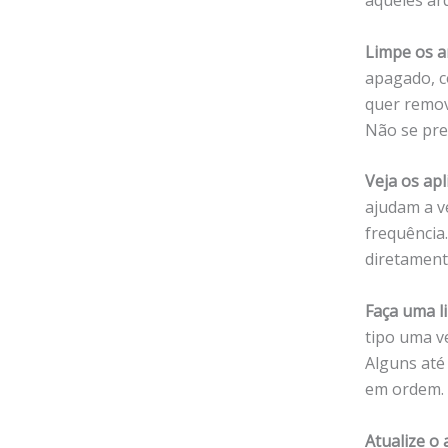
aqueles ar
Limpe os a
apagado, c
quer remov
Não se pre
Veja os ap
ajudam a v
frequência
diretamente
Faça uma l
tipo uma v
Alguns até
em ordem.
Atualize o 