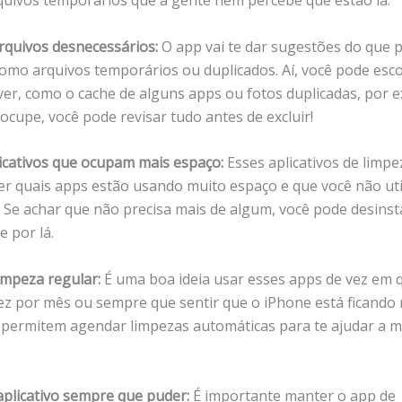
quivos temporários que a gente nem percebe que estão lá.
rquivos desnecessários:
O app vai te dar sugestões do que 
omo arquivos temporários ou duplicados. Aí, você pode esco
er, como o cache de alguns apps ou fotos duplicadas, por 
ocupe, você pode revisar tudo antes de excluir!
licativos que ocupam mais espaço:
Esses aplicativos de lim
er quais apps estão usando muito espaço e que você não uti
. Se achar que não precisa mais de algum, você pode desinst
 por lá.
impeza regular:
É uma boa ideia usar esses apps de vez em 
ez por mês ou sempre que sentir que o iPhone está ficando 
 permitem agendar limpezas automáticas para te ajudar a 
aplicativo sempre que puder:
É importante manter o app de