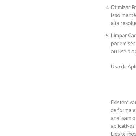
Otimizar Fo
Isso manté
alta resol
Limpar Cach
podem ser 
ou use a o
Uso de Apl
Existem vá
de forma ef
analisam o
aplicativo
Eles te mo