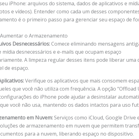
seu iPhone: arquivos do sistema, dados de aplicativos e mídi
fotos e vídeos). Entender como cada um desses component
mento é o primeiro passo para gerenciar seu espaço de for
a Aumentar o Armazenamento
quivos Desnecessários:
Comece eliminando mensagens antig
e mídia desnecessários e e-mails que ocupam espaço
riamente. A limpeza regular desses itens pode liberar uma
el de espaço.
plicativos:
Verifique os aplicativos que mais consomem esp
eles que você não utiliza com frequência. A opção “Offload
configurações do iPhone pode ajudar a desinstalar automa
s que você não usa, mantendo os dados intactos para uso fut
zenamento em Nuvem:
Serviços como iCloud, Google Drive
oluções de armazenamento em nuvem que permitem transfe
ocumentos para a nuvem, liberando espaço no dispositivo.