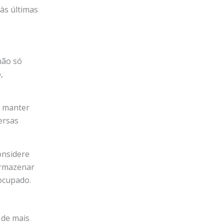
às últimas
não só
,
r manter
ersas
onsidere
armazenar
ocupado.
 de mais