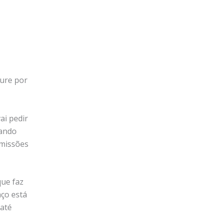
ure por
ai pedir
pando
rmissões
ue faz
aço está
 até