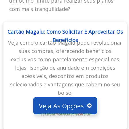
um ótimo limite para realizar seus planos
com mais tranquilidade?
Cartão Magalu: Como Solicitar E Aproveitar Os
Benefícios
Veja como o cartão Magalu pode revolucionar
suas compras, oferecendo benefícios
exclusivos como parcelamento especial nas
lojas, isenção de anuidade em condições
acessíveis, descontos em produtos
selecionados e vantagens que cabem no seu
bolso.
Veja As Opções
Você permanecerá nesse site