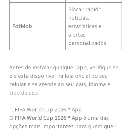
Placar rápido,
notícias,
FotMob
estatísticas e
alertas
personalizados
Antes de instalar qualquer app, verifique se
ele está disponível na loja oficial do seu
celular e se atende ao seu país, idioma e
tipo de uso.
1. FIFA World Cup 2026™ App
O
FIFA World Cup 2026™ App
é uma das
opções mais importantes para quem quer