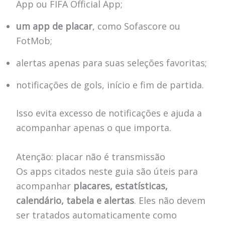
App ou FIFA Official App;
um app de placar
, como Sofascore ou
FotMob;
alertas apenas para suas seleções favoritas;
notificações de gols, início e fim de partida.
Isso evita excesso de notificações e ajuda a
acompanhar apenas o que importa.
Atenção: placar não é transmissão
Os apps citados neste guia são úteis para
acompanhar
placares, estatísticas,
calendário, tabela e alertas
. Eles não devem
ser tratados automaticamente como