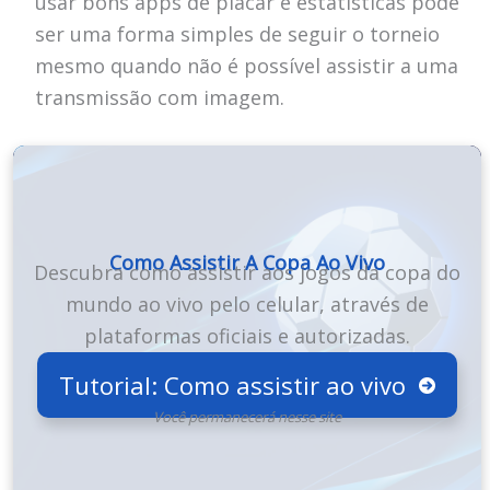
usar bons apps de placar e estatísticas pode
ser uma forma simples de seguir o torneio
mesmo quando não é possível assistir a uma
transmissão com imagem.
Como Assistir A Copa Ao Vivo
Descubra como assistir aos jogos da copa do
mundo ao vivo pelo celular, através de
plataformas oficiais e autorizadas.
Tutorial: Como assistir ao vivo
Você permanecerá nesse site