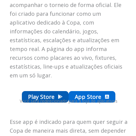
acompanhar o torneio de forma oficial. Ele
foi criado para funcionar como um
aplicativo dedicado à Copa, com
informações do calendário, jogos,
estatísticas, escalações e atualizações em
tempo real. A página do app informa
recursos como placares ao vivo, fixtures,
estatísticas, line-ups e atualizações oficiais
em um só lugar.
Play Store
App Store
Você será redirecionado para a loja de aplicativos
Esse app é indicado para quem quer seguir a
Copa de maneira mais direta, sem depender