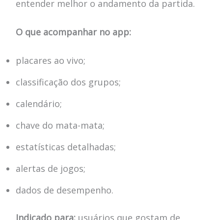
entender melhor o andamento da partida.
O que acompanhar no app:
placares ao vivo;
classificação dos grupos;
calendário;
chave do mata-mata;
estatísticas detalhadas;
alertas de jogos;
dados de desempenho.
Indicado para:
usuários que gostam de