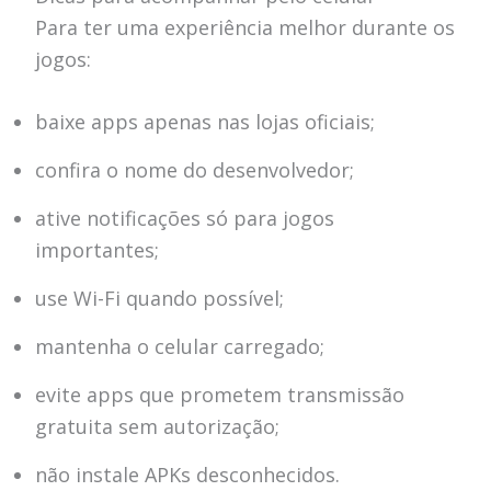
Para ter uma experiência melhor durante os
jogos:
baixe apps apenas nas lojas oficiais;
confira o nome do desenvolvedor;
ative notificações só para jogos
importantes;
use Wi-Fi quando possível;
mantenha o celular carregado;
evite apps que prometem transmissão
gratuita sem autorização;
não instale APKs desconhecidos.