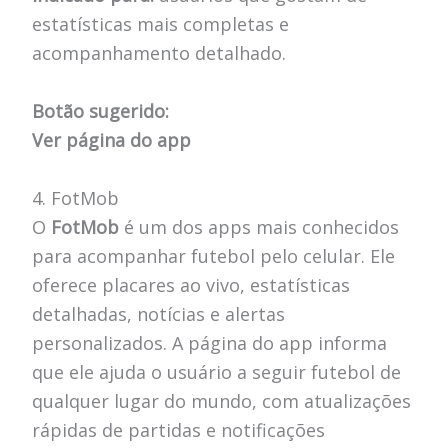
estatísticas mais completas e
acompanhamento detalhado.
Botão sugerido:
Ver página do app
4. FotMob
O
FotMob
é um dos apps mais conhecidos
para acompanhar futebol pelo celular. Ele
oferece placares ao vivo, estatísticas
detalhadas, notícias e alertas
personalizados. A página do app informa
que ele ajuda o usuário a seguir futebol de
qualquer lugar do mundo, com atualizações
rápidas de partidas e notificações