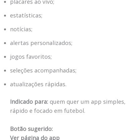
placares ao vivo;
estatísticas;
notícias;
alertas personalizados;
jogos favoritos;
seleções acompanhadas;
atualizações rápidas.
Indicado para:
quem quer um app simples,
rápido e focado em futebol.
Botão sugerido:
Ver página do app