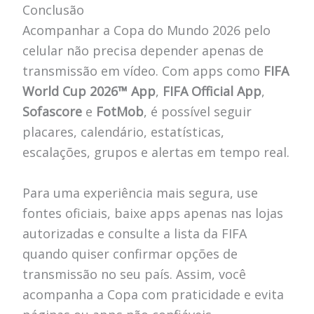
Conclusão
Acompanhar a Copa do Mundo 2026 pelo
celular não precisa depender apenas de
transmissão em vídeo. Com apps como
FIFA
World Cup 2026™ App
,
FIFA Official App
,
Sofascore
e
FotMob
, é possível seguir
placares, calendário, estatísticas,
escalações, grupos e alertas em tempo real.
Para uma experiência mais segura, use
fontes oficiais, baixe apps apenas nas lojas
autorizadas e consulte a lista da FIFA
quando quiser confirmar opções de
transmissão no seu país. Assim, você
acompanha a Copa com praticidade e evita