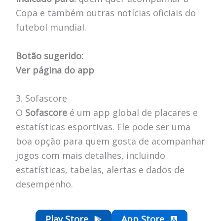
Copa e também outras notícias oficiais do
futebol mundial.
Botão sugerido:
Ver página do app
3. Sofascore
O
Sofascore
é um app global de placares e
estatísticas esportivas. Ele pode ser uma
boa opção para quem gosta de acompanhar
jogos com mais detalhes, incluindo
estatísticas, tabelas, alertas e dados de
desempenho.
Play Store
App Store