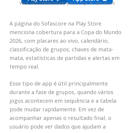
Você será redirecionado para a loja de aplicativos
A página do Sofascore na Play Store
menciona cobertura para a Copa do Mundo
2026, com placares ao vivo, calendário,
classificação de grupos, chaves de mata-
mata, estatísticas de partidas e alertas em
tempo real.
Esse tipo de app é útil principalmente
durante a fase de grupos, quando vários
jogos acontecem em sequência e a tabela
pode mudar rapidamente. Em vez de
acompanhar apenas o resultado final, o
usuário pode ver dados que ajudam a