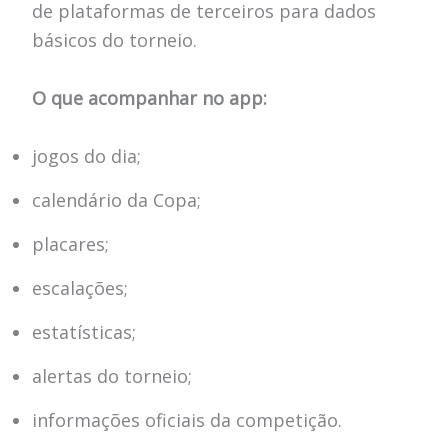
de plataformas de terceiros para dados
básicos do torneio.
O que acompanhar no app:
jogos do dia;
calendário da Copa;
placares;
escalações;
estatísticas;
alertas do torneio;
informações oficiais da competição.