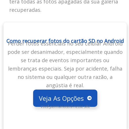
terá todas as fotos apagadas da sua galeria
recuperadas.
Como recuperar fotos do cartão SD no Android
Perder fotos essenciais no seu celular Android
pode ser desanimador, especialmente quando
se trata de eventos importantes ou
lembranças especiais. Seja por acidente, falha
no sistema ou qualquer outra razão, a
angústia é real.
Veja As Opções
Você permanecerá nesse site