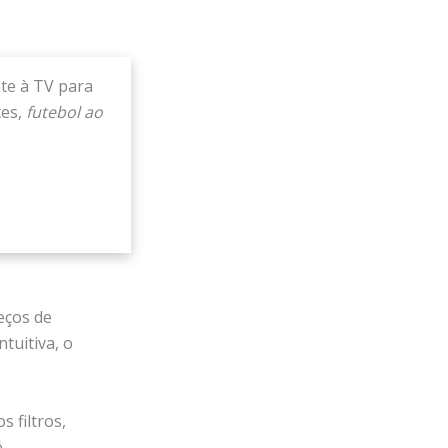
te à TV para
tes,
futebol ao
eços de
tuitiva, o
 filtros,
é