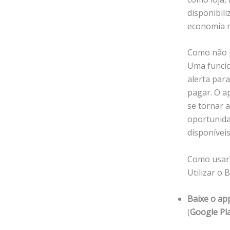
disponibil
economia n
Como não p
Uma funcio
alerta par
pagar. O ap
se tornar 
oportunida
disponíveis
Como usar
Utilizar o 
Baixe o ap
(
Google Pl