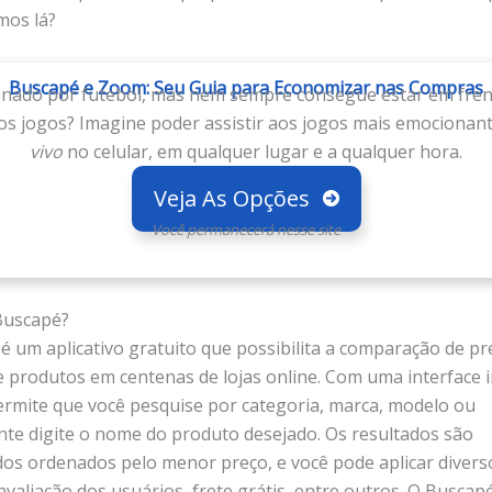
mos lá?
Buscapé e Zoom: Seu Guia para Economizar nas Compras
onado por futebol, mas nem sempre consegue estar em fren
s jogos? Imagine poder assistir aos jogos mais emocionan
vivo
no celular, em qualquer lugar e a qualquer hora.
Veja As Opções
Você permanecerá nesse site
Buscapé?
é um aplicativo gratuito que possibilita a comparação de pr
e produtos em centenas de lojas online. Com uma interface in
rmite que você pesquise por categoria, marca, modelo ou
te digite o nome do produto desejado. Os resultados são
os ordenados pelo menor preço, e você pode aplicar diversos
avaliação dos usuários, frete grátis, entre outros. O Buscap