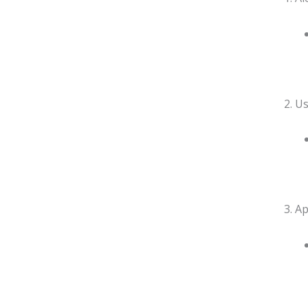
2. U
3. A