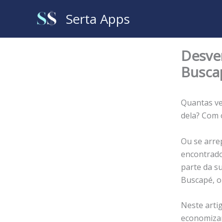
Ir
Serta Apps
para
o
conteúdo
Desve
Busca
Quantas ve
dela? Com 
Ou se arre
encontrado
parte da s
Buscapé, o
Neste arti
economizar