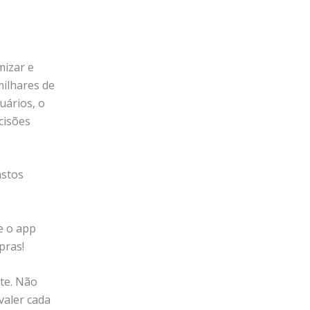
izar e
milhares de
uários, o
cisões
astos
e o app
pras!
te. Não
valer cada