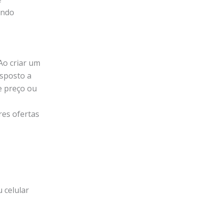
indo
Ao criar um
isposto a
se preço ou
es ofertas
 celular