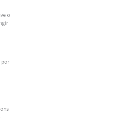
ive o
ngir
o por
pons
o