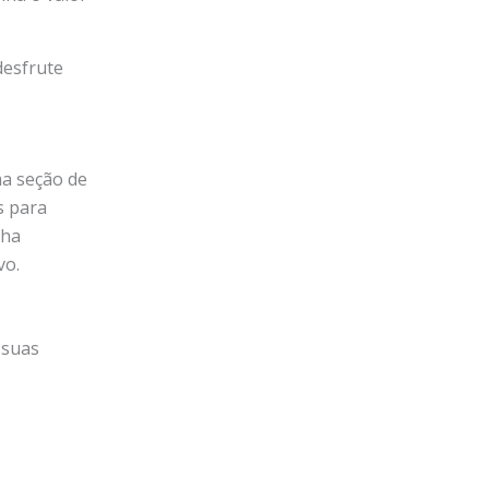
desfrute
a seção de
s para
lha
vo.
 suas