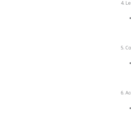
4. L
5. C
6. A