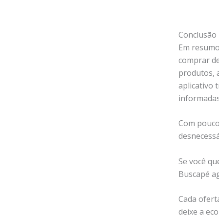
Conclusão
Em resumo,
comprar de
produtos, a
aplicativo
informadas 
Com poucos
desnecessá
Se você qu
Buscapé a
Cada ofert
deixe a ec