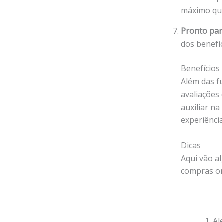
máximo que
Pronto par
dos benefíc
Benefícios 
Além das f
avaliações
auxiliar n
experiênci
Dicas
Aqui vão 
compras on
1. A