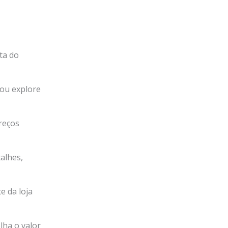
ta do
 ou explore
reços
alhes,
te da loja
olha o valor