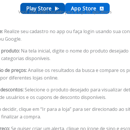
Play Store
App Store
Você será redirecionado para a loja de aplicativos
e:
Realize seu cadastro no app ou faça login usando sua con
u Google.
 produto:
Na tela inicial, digite o nome do produto desejado
 categorias disponíveis.
o de preços:
Analise os resultados da busca e compare os p
por diferentes lojas online.
 descontos:
Selecione o produto desejado para visualizar det
 de usuários e os cupons de desconto disponíveis.
 decidir, clique em “Ir para a loja” para ser direcionado ao si
 finalizar a compra.
reço:
Se quiser criar um alerta, clique no ícone de sino e esc