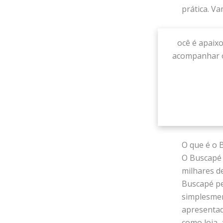
prática. Va
ocê é apaix
acompanhar o
O que é o 
O Buscapé 
milhares d
Buscapé pe
simplesmen
apresentad
como loja, 