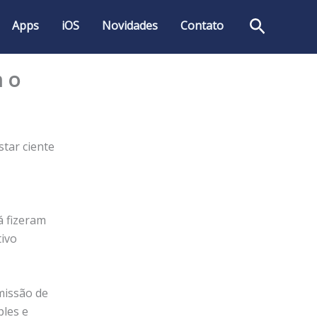
Pesquis
Apps
iOS
Novidades
Contato
 o
star ciente
á fizeram
tivo
missão de
les e