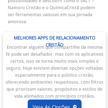
possibilidades e descobrir como o SALT –
Namoro Cristão e o QuímicaCristã podem
ser ferramentas valiosas em sua jornada
amorosa.
MELHORES APPS DE RELACIONAMENTO
CRISTÃO
Encontrar alguém que compartilhe da mesma
fé pode ser desafiador, mas com os aplicativos
certos, isso se torna muito mais simples e
seguro. Hoje existem diversas opções voltadas
especialmente para o público cristão,
oferecendo ambientes respeitosos, com filtros
que priorizam valores, propósitos e estilos de
vida alinhados com princípios cristãos.
Veja As Opções