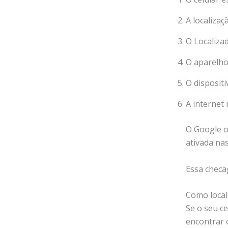
A localizaç
O Localizad
O aparelho
O dispositi
A internet 
O Google or
ativada na
Essa checa
Como local
Se o seu ce
encontrar 