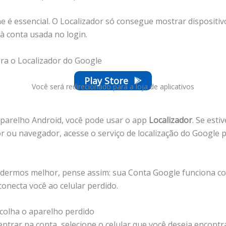
he é essencial. O Localizador só consegue mostrar dispositiv
à conta usada no login.
bra o Localizador do Google
Play Store
Você será redirecionado para a loja de aplicativos
parelho Android, você pode usar o app
Localizador
. Se est
 ou navegador, acesse o serviço de localização do Google 
.
dermos melhor, pense assim: sua Conta Google funciona c
conecta você ao celular perdido.
scolha o aparelho perdido
ntrar na conta, selecione o celular que você deseja encontr