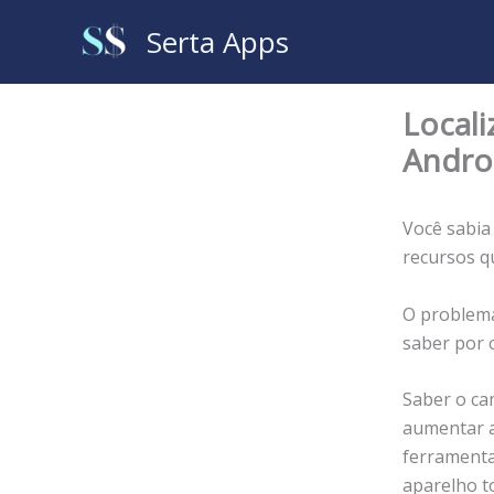
Ir
Serta Apps
para
o
conteúdo
Locali
Andro
Você sabia
recursos q
O problema
saber por 
Saber o ca
aumentar a
ferramenta
aparelho t