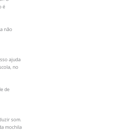
o é
ra não
Isso ajuda
scola, no
de de
duzir som.
 da mochila