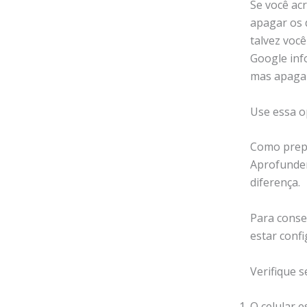
Se você ac
apagar os 
talvez voc
Google inf
mas apagar
Use essa o
Como prepa
Aprofundem
diferença.
Para cons
estar conf
Verifique s
O celular 