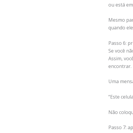
ou está em
Mesmo pare
quando ele
Passo 6: pr
Se você nã
Assim, voc
encontrar.
Uma mensa
“Este celul
Não coloqu
Passo 7: a