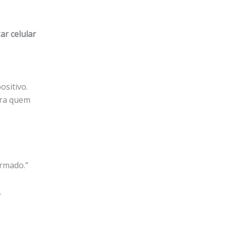
zar celular
ositivo.
ara quem
ormado.”
.