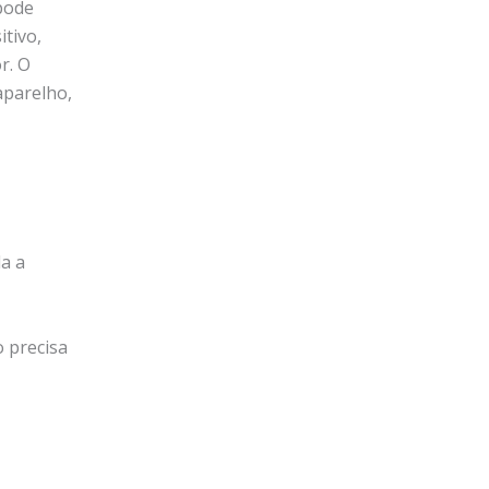
pode
tivo,
r. O
aparelho,
a a
o precisa