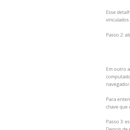
Esse detal
vinculados 
Passo 2: a
Em outro a
computador
navegador
Para enten
chave que 
Passo 3: e
Depois de e