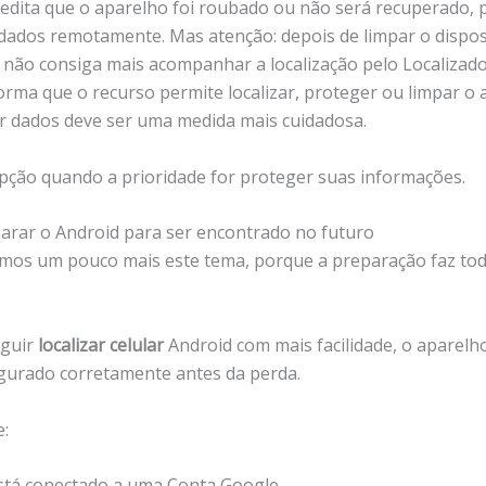
redita que o aparelho foi roubado ou não será recuperado, 
dados remotamente. Mas atenção: depois de limpar o disposi
ê não consiga mais acompanhar a localização pelo Localizado
orma que o recurso permite localizar, proteger ou limpar o 
 dados deve ser uma medida mais cuidadosa.
pção quando a prioridade for proteger suas informações.
rar o Android para ser encontrado no futuro
os um pouco mais este tema, porque a preparação faz tod
eguir
localizar celular
Android com mais facilidade, o aparelh
igurado corretamente antes da perda.
e:
está conectado a uma Conta Google.