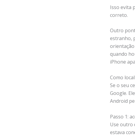
Isso evita
correto.
Outro pont
estranho, 
orientação
quando hou
iPhone apa
Como local
Se o seu ce
Google. Ele
Android pe
Passo 1: a
Use outro 
estava con