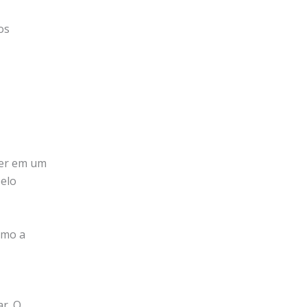
os
iver em um
pelo
omo a
ar. O