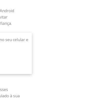
 Android
itar
fiança.
no seu celular e
esses
ulado à sua