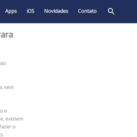
Pesquis
Apps
iOS
Novidades
Contato
Para
ndo
a, sem
o e
e, existem
fazer o
s.