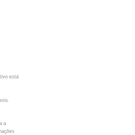
tivo está
ois.
a a
rmações