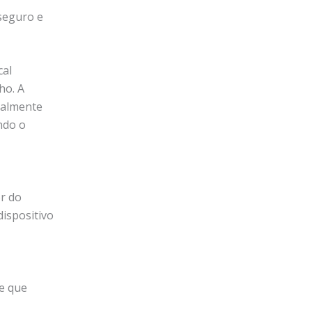
seguro e
cal
ho. A
ialmente
ndo o
or do
dispositivo
e que