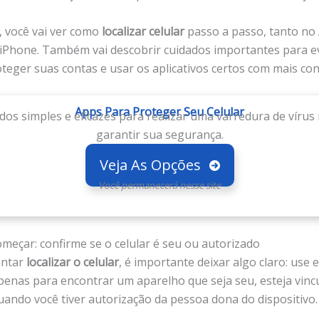
, você vai ver como
localizar celular
passo a passo, tanto no
iPhone. Também vai descobrir cuidados importantes para ev
teger suas contas e usar os aplicativos certos com mais con
Apps Para Proteger Seu Celular
s simples e eficazes para realizar uma varredura de vírus 
garantir sua segurança.
Veja As Opções
Você permanecerá nesse site
omeçar: confirme se o celular é seu ou autorizado
entar
localizar o celular
, é importante deixar algo claro: use 
enas para encontrar um aparelho que seja seu, esteja vinc
uando você tiver autorização da pessoa dona do dispositivo.