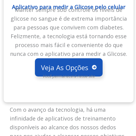
Aplicativo para medir a Glicose pelo celular
Manter sempre sob controle os níveis de
glicose no sangue é de extrema importância
para pessoas que convivem com diabetes.
Felizmente, a tecnologia está tornando esse
processo mais fácil e conveniente do que
nunca com o aplicativo para medir a Glicose.
Veja As Opções
Você permanecerá nesse site
Com o avanço da tecnologia, há uma
infinidade de aplicativos de treinamento
disponíveis ao alcance dos nossos dedos
para nos ajudar a alcançar nossos objetivos