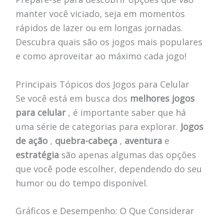
manter você viciado, seja em momentos
rápidos de lazer ou em longas jornadas.
Descubra quais são os jogos mais populares
e como aproveitar ao máximo cada jogo!
Principais Tópicos dos Jogos para Celular
Se você está em busca dos
melhores jogos
para celular
, é importante saber que há
uma série de categorias para explorar.
Jogos
de ação
,
quebra-cabeça
,
aventura
e
estratégia
são apenas algumas das opções
que você pode escolher, dependendo do seu
humor ou do tempo disponível.
Gráficos e Desempenho: O Que Considerar