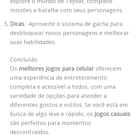
explore o mundo de Teyvat, complete
missões e batalhe com seus personagens.
Dicas
: Aproveite o sistema de gacha para
desbloquear novos personagens e melhorar
suas habilidades.
Conclusão
Os
melhores jogos para celular
oferecem
uma experiência de entretenimento
completa e acessível a todos, com uma
variedade de opções para atender a
diferentes gostos e estilos. Se você está em
busca de algo leve e rápido, os
jogos casuais
são perfeitos para momentos
descontraídos.