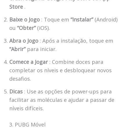
Store
.
Baixe o Jogo
: Toque em
“Instalar”
(Android)
ou
“Obter”
(iOS).
Abra o Jogo
: Após a instalação, toque em
“Abrir”
para iniciar.
Comece a Jogar
: Combine doces para
completar os níveis e desbloquear novos
desafios.
Dicas
: Use as opções de power-ups para
facilitar as moléculas e ajudar a passar de
níveis difíceis.
3. PUBG Móvel