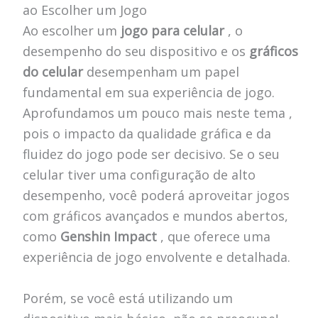
ao Escolher um Jogo
Ao escolher um
jogo para celular
, o
desempenho do seu dispositivo e os
gráficos
do celular
desempenham um papel
fundamental em sua experiência de jogo.
Aprofundamos um pouco mais neste tema ,
pois o impacto da qualidade gráfica e da
fluidez do jogo pode ser decisivo. Se o seu
celular tiver uma configuração de alto
desempenho, você poderá aproveitar jogos
com gráficos avançados e mundos abertos,
como
Genshin Impact
, que oferece uma
experiência de jogo envolvente e detalhada.
Porém, se você está utilizando um