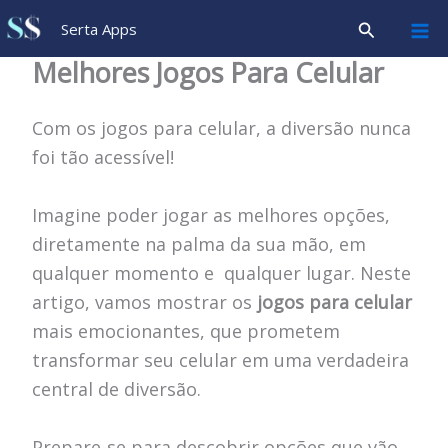
Ir
Pesquisar
Serta Apps
para
Melhores Jogos Para Celular
o
conteúdo
Com os jogos para celular, a diversão nunca
foi tão acessível!
Imagine poder jogar as melhores opções,
diretamente na palma da sua mão, em
qualquer momento e qualquer lugar. Neste
artigo, vamos mostrar os
jogos para celular
mais emocionantes, que prometem
transformar seu celular em uma verdadeira
central de diversão.
Prepare-se para descobrir opções que vão