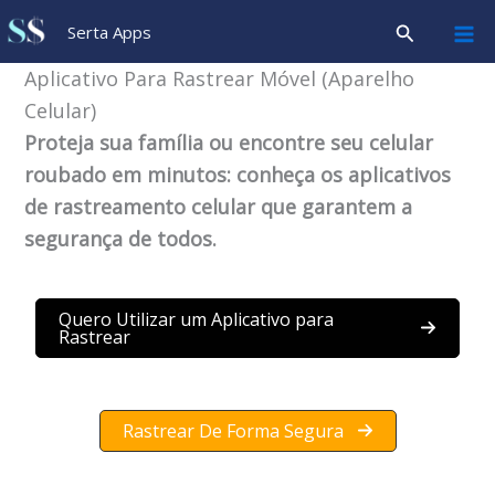
Ir
Pesquisar
Serta Apps
para
o
Aplicativo Para Rastrear Móvel (Aparelho
conteúdo
Celular)
Proteja sua família ou encontre seu celular
roubado em minutos: conheça os aplicativos
de rastreamento celular que garantem a
segurança de todos.
Quero Utilizar um Aplicativo para
Rastrear
Rastrear De Forma Segura