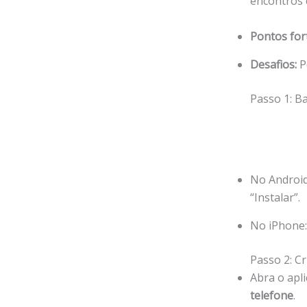
encontros 
Pontos for
Desafios:
P
Passo 1: Ba
No Android
“Instalar”.
No iPhone:
Passo 2: C
Abra o apli
telefone
.