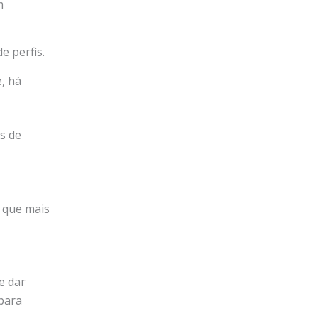
m
e perfis.
, há
s de
s que mais
e dar
para