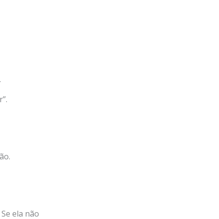
.
”.
ão.
. Se ela não