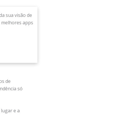
da sua visão de
s melhores apps
os de
endência só
lugar e a