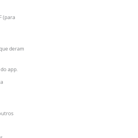
F (para
 que deram
 do app.
ra
outros
s.