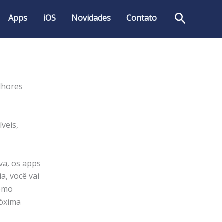
Pesquis
Apps
iOS
Novidades
Contato
lhores
veis,
va, os apps
, você vai
como
róxima