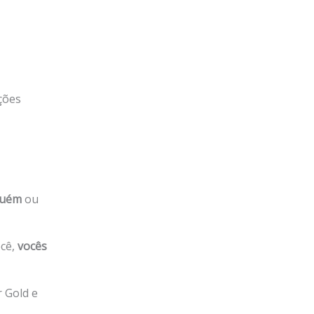
ções
lguém
ou
ocê,
vocês
 Gold e