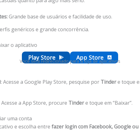
casuais quanto para algo mais sério.
tes:
Grande base de usuários e facilidade de uso.
erfis genéricos e grande concorrência.
ixar o aplicativo
Play Store
App Store
Você será redirecionado para a loja de aplicativos
: Acesse a Google Play Store, pesquise por
Tinder
e toque 
 Acesse a App Store, procure
Tinder
e toque em “Baixar”.
riar uma conta
cativo e escolha entre
fazer login com Facebook, Google o