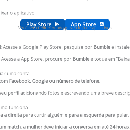
ixar o aplicativo
Play Store
App Store
Você será redirecionado para a loja de aplicativos
: Acesse a Google Play Store, pesquise por
Bumble
e instale
 Acesse a App Store, procure por
Bumble
e toque em “Baixar
riar uma conta
 com
Facebook, Google ou número de telefone
.
seu perfil adicionando fotos e escrevendo uma breve descriç
omo funciona
a a direita
para curtir alguém e
para a esquerda para pular
.
um match, a mulher deve iniciar a conversa em até 24 horas