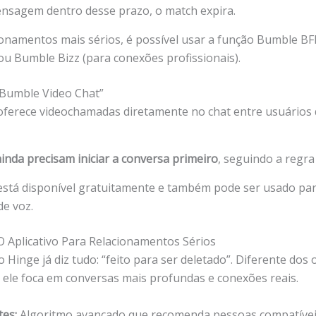
sagem dentro desse prazo, o match expira.
ionamentos mais sérios, é possível usar a função Bumble BF
ou Bumble Bizz (para conexões profissionais).
Bumble Video Chat”
ferece videochamadas diretamente no chat entre usuários
inda precisam iniciar a conversa primeiro
, seguindo a regra
está disponível gratuitamente e também pode ser usado pa
e voz.
 O Aplicativo Para Relacionamentos Sérios
 Hinge já diz tudo: “feito para ser deletado”. Diferente dos 
s, ele foca em conversas mais profundas e conexões reais.
tes:
Algoritmo avançado que recomenda pessoas compatívei