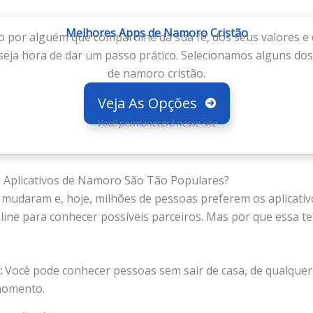
Melhores Apps de Namoro Cristão
 por alguém que compartilhe da sua fé, dos seus valores e 
 seja hora de dar um passo prático. Selecionamos alguns do
de namoro cristão.
Veja As Opções
Você permanecerá nesse site
 Aplicativos de Namoro São Tão Populares?
mudaram e, hoje, milhões de pessoas preferem os aplicativ
ine para conhecer possíveis parceiros. Mas por que essa t
:
Você pode conhecer pessoas sem sair de casa, de qualquer 
momento.