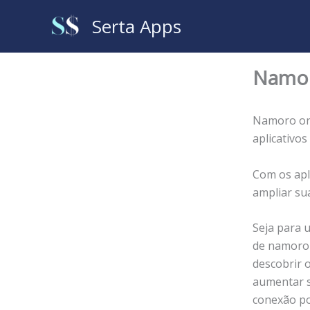
Ir
Serta Apps
para
o
conteúdo
Namor
Namoro onl
aplicativo
Com os apl
ampliar sua
Seja para 
de namoro 
descobrir 
aumentar s
conexão po