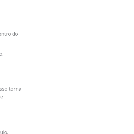
entro do
o.
Isso torna
de
ulo.