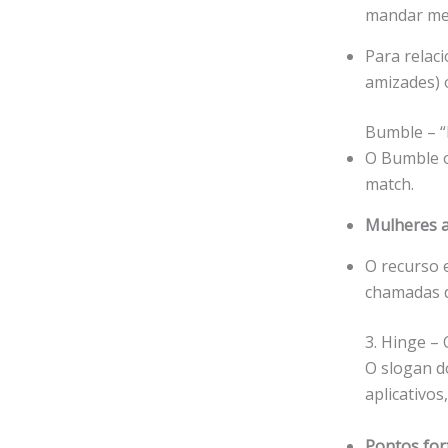
mandar men
Para relac
amizades) 
Bumble – “
O Bumble o
match.
Mulheres a
O recurso 
chamadas d
3. Hinge –
O slogan do
aplicativo
Pontos for