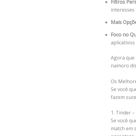
Filtros Per
interesses
Mais Opçõe
Foco no Qu
aplicativos
Agora que 
namoro dis
Os Melhore
Se você qu
fazem suce
1. Tinder 
Se você que
match em s