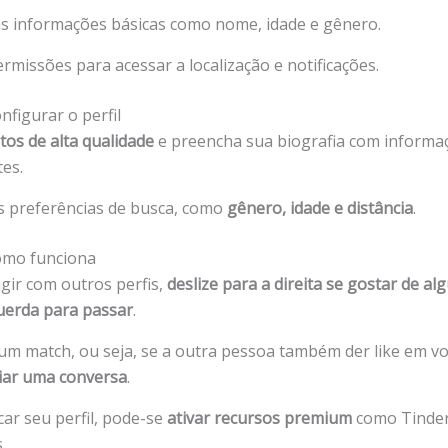
s informações básicas como nome, idade e gênero.
rmissões para acessar a localização e notificações.
nfigurar o perfil
tos de alta qualidade
e preencha sua biografia com informa
tes.
s preferências de busca, como
gênero, idade e distância
.
omo funciona
agir com outros perfis,
deslize para a direita se gostar de a
uerda para passar
.
um match, ou seja, se a outra pessoa também der like em v
iar uma conversa
.
car seu perfil, pode-se
ativar recursos premium
como Tinder
.