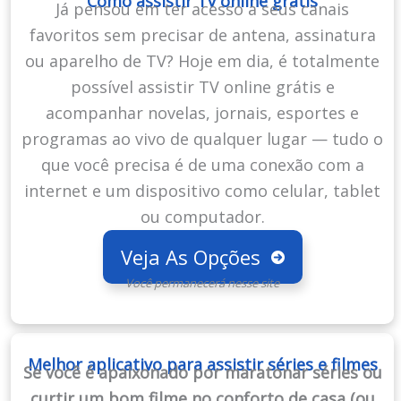
Como assistir Tv online grátis
Já pensou em ter acesso a seus canais
favoritos sem precisar de antena, assinatura
ou aparelho de TV? Hoje em dia, é totalmente
possível assistir TV online grátis e
acompanhar novelas, jornais, esportes e
programas ao vivo de qualquer lugar — tudo o
que você precisa é de uma conexão com a
internet e um dispositivo como celular, tablet
ou computador.
Veja As Opções
Você permanecerá nesse site
Melhor aplicativo para assistir séries e filmes
Se você é apaixonado por maratonar séries ou
curtir um bom filme no conforto de casa (ou