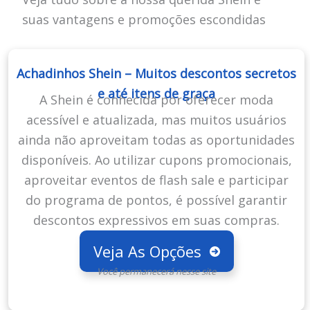
suas vantagens e promoções escondidas
Achadinhos Shein – Muitos descontos secretos
e até itens de graça
A Shein é conhecida por oferecer moda
acessível e atualizada, mas muitos usuários
ainda não aproveitam todas as oportunidades
disponíveis. Ao utilizar cupons promocionais,
aproveitar eventos de flash sale e participar
do programa de pontos, é possível garantir
descontos expressivos em suas compras.
Veja As Opções
Você permanecerá nesse site