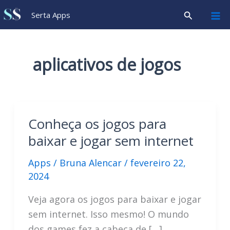
Ir
Pesquisar
Serta Apps
para
o
conteúdo
aplicativos de jogos
Conheça os jogos para
baixar e jogar sem internet
Apps
/
Bruna Alencar
/
fevereiro 22,
2024
Veja agora os jogos para baixar e jogar
sem internet. Isso mesmo! O mundo
dos games fez a cabeça de […]