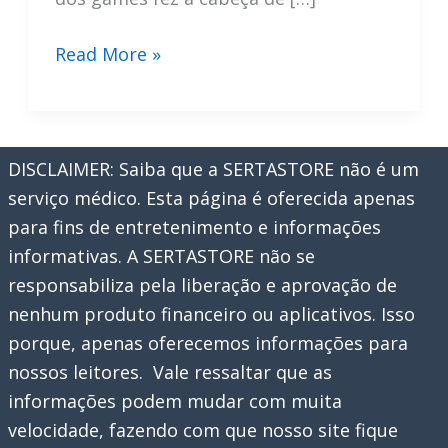
Conheça
Read More »
os
jogos
para
DISCLAIMER: Saiba que a SERTASTORE não é um
baixar
serviço médico. Esta página é oferecida apenas
e
para fins de entretenimento e informações
jogar
informativas. A SERTASTORE não se
sem
responsabiliza pela liberação e aprovação de
internet
nenhum produto financeiro ou aplicativos. Isso
porque, apenas oferecemos informações para
nossos leitores. Vale ressaltar que as
informações podem mudar com muita
velocidade, fazendo com que nosso site fique