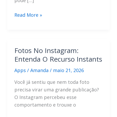
pode […]
Instants
Read More »
No
Instagram:
Desative
Em
Fotos No Instagram:
Poucos
Entenda O Recurso Instants
Passos
Apps
/
Amanda
/
maio 21, 2026
Você já sentiu que nem toda foto
precisa virar uma grande publicação?
O Instagram percebeu esse
comportamento e trouxe o