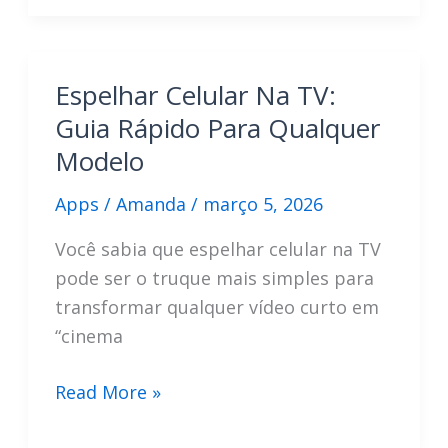
Editar
Videos:
Guia
Espelhar Celular Na TV:
Para
Guia Rápido Para Qualquer
Acertar
Modelo
Apps
/
Amanda
/
março 5, 2026
Você sabia que espelhar celular na TV
pode ser o truque mais simples para
transformar qualquer vídeo curto em
“cinema
Espelhar
Read More »
Celular