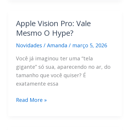
Na
TV:
Guia
Apple Vision Pro: Vale
Rápido
Mesmo O Hype?
Para
Qualquer
Novidades
/
Amanda
/
março 5, 2026
Modelo
Você já imaginou ter uma “tela
gigante” só sua, aparecendo no ar, do
tamanho que você quiser? É
exatamente essa
Apple
Read More »
Vision
Pro:
Vale