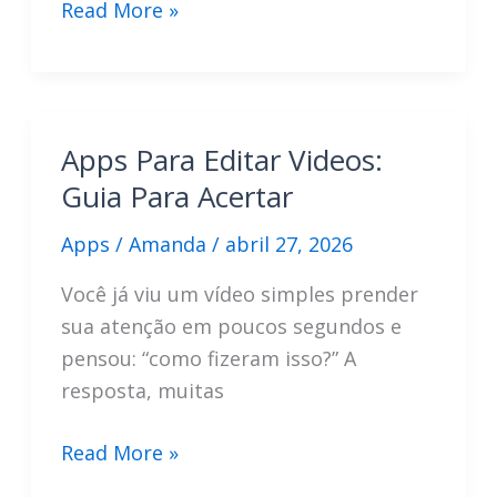
Fotos
Read More »
No
Instagram:
Entenda
O
Apps Para Editar Videos:
Recurso
Guia Para Acertar
Instants
Apps
/
Amanda
/
abril 27, 2026
Você já viu um vídeo simples prender
sua atenção em poucos segundos e
pensou: “como fizeram isso?” A
resposta, muitas
Apps
Read More »
Para