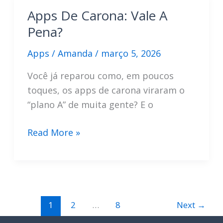
Mesmo
Apps De Carona: Vale A
O
Pena?
Hype?
Apps
/
Amanda
/
março 5, 2026
Você já reparou como, em poucos
toques, os apps de carona viraram o
“plano A” de muita gente? E o
Apps
Read More »
De
Carona:
Vale
A
Pena?
1
2
…
8
Next
→