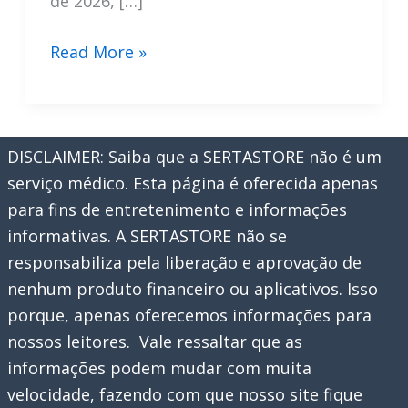
de 2026, […]
Final
Read More »
da
Champions
League
DISCLAIMER: Saiba que a SERTASTORE não é um
2026:
serviço médico. Esta página é oferecida apenas
PSG
para fins de entretenimento e informações
x
informativas. A SERTASTORE não se
Arsenal
responsabiliza pela liberação e aprovação de
nenhum produto financeiro ou aplicativos. Isso
porque, apenas oferecemos informações para
nossos leitores. Vale ressaltar que as
informações podem mudar com muita
velocidade, fazendo com que nosso site fique