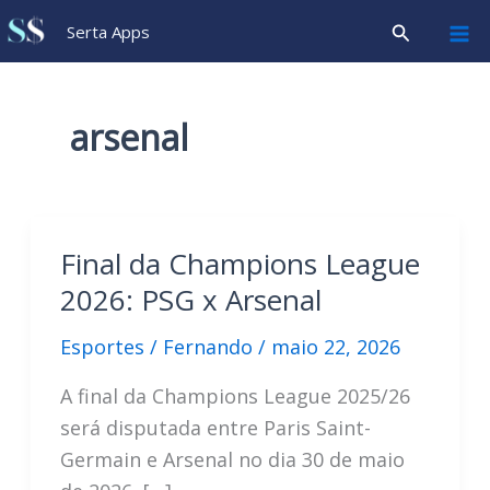
Ir
Pesquisar
Serta Apps
para
o
conteúdo
arsenal
Final da Champions League
2026: PSG x Arsenal
Esportes
/
Fernando
/
maio 22, 2026
A final da Champions League 2025/26
será disputada entre Paris Saint-
Germain e Arsenal no dia 30 de maio