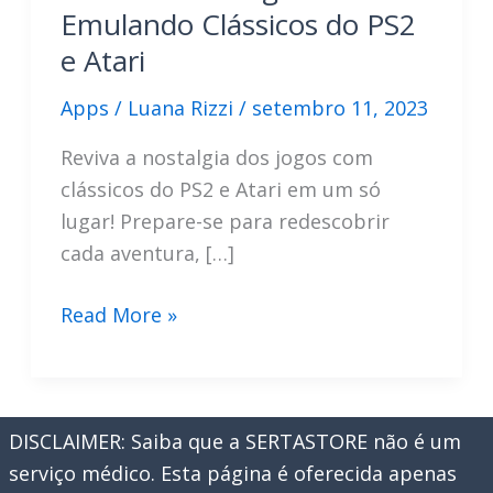
Emulando Clássicos do PS2
e Atari
Apps
/
Luana Rizzi
/
setembro 11, 2023
Reviva a nostalgia dos jogos com
clássicos do PS2 e Atari em um só
lugar! Prepare-se para redescobrir
cada aventura, […]
Reviva
Read More »
a
Nostalgia:
Emulando
DISCLAIMER: Saiba que a SERTASTORE não é um
Clássicos
serviço médico. Esta página é oferecida apenas
do