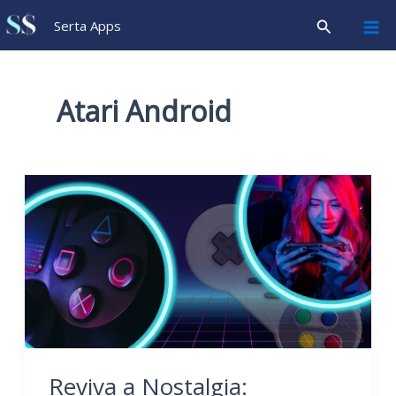
Ir
Pesquisar
Serta Apps
para
o
conteúdo
Atari Android
Reviva a Nostalgia: