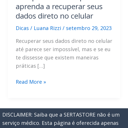
aprenda a recuperar seus
dados direto no celular
Dicas
/
Luana Rizzi
/
setembro 29, 2023
Recuperar seus dados direto no celular
até parece ser impossível, mas e se eu
te dissesse que existem maneiras
práticas […]
Não
Read More »
perca
seus
arquivos:
DISCLAIMER: Saiba que a SERTASTORE não é um
aprenda
serviço médico. Esta página é oferecida apenas
a