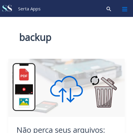
Ir
Pesquisar
Serta Apps
para
o
conteúdo
backup
Não perca seus arquivos: