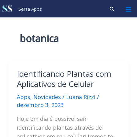
Ir
Pesquisar
Serta Apps
para
o
conteúdo
botanica
Identificando Plantas com
Aplicativos de Celular
Apps
,
Novidades
/
Luana Rizzi
/
dezembro 3, 2023
Hoje em dia é possível sair
identificando plantas através de
aplicativos em seu celular! Iremos te