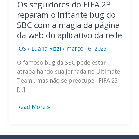
Os seguidores do FIFA 23
reparam o irritante bug do
SBC com a magia da página
da web do aplicativo da rede
iOS
/
Luana Rizzi
/
março 16, 2023
O famoso bug da SBC pode estar
atrapalhando sua jornada no Ultimate
Team , mas não se preocupe! FIFA 23
[…]
Os
Read More »
seguidores
do
FIFA