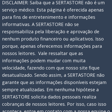
DISCLAIMER: Saiba que a SERTASTORE não é um
23
serviço médico. Esta página é oferecida apenas
reparam
para fins de entretenimento e informações
o
informativas. A SERTASTORE não se
irritante
responsabiliza pela liberação e aprovação de
bug
nenhum produto financeiro ou aplicativos. Isso
do
porque, apenas oferecemos informações para
SBC
nossos leitores. Vale ressaltar que as
com
informações podem mudar com muita
a
velocidade, fazendo com que nosso site fique
magia
desatualizado. Sendo assim, a SERTASTORE não
da
garante que as informações disponíveis estejam
página
sempre atualizadas. Em nenhuma hipótese a
da
SERTASTORE solicita dados pessoais realiza
web
cobranças de nossos leitores. Por isso, caso isso
do
aconteça, entre em contato com a nossa equipe o
aplicativo