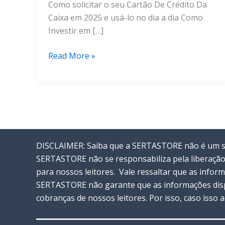
Como solicitar o seu Cartão De Crédito Da
Caixa em 2025 e usá-lo no dia a dia Como
Investir em […]
Transforme
Read More »
Suas
Finanças
Com
Cartão
De
Crédito
DISCLAIMER: Saiba que a SERTASTORE não é um ser
Da
SERTASTORE não se responsabiliza pela liberação
Caixa
para nossos leitores. Vale ressaltar que as info
2025
SERTASTORE não garante que as informações disp
cobranças de nossos leitores. Por isso, caso isso