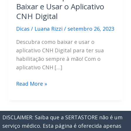
Baixar e Usar o Aplicativo
CNH Digital
Dicas
/
Luana Rizzi
/
setembro 26, 2023
Descubra como baixar e usar o
aplicativo CNH Digital para ter sua
habilitação sempre à mão! Com o
aplicativo CNH […]
Descubra
Read More »
e
Aprenda
Como
DISCLAIMER: Saiba que a SERTASTORE não é um
Baixar
serviço médico. Esta página é oferecida apenas
e