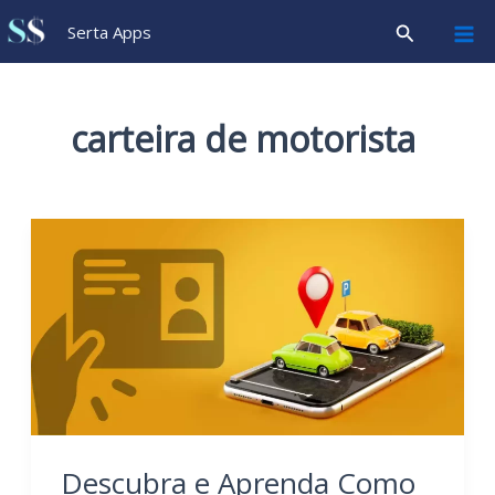
Ir
Pesquisar
Serta Apps
para
o
conteúdo
carteira de motorista
Descubra e Aprenda Como