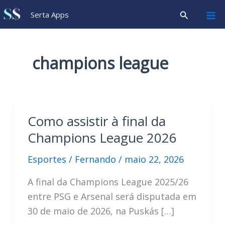
Ir
Pesquisar
Serta Apps
para
o
conteúdo
champions league
Como assistir à final da
Champions League 2026
Esportes
/
Fernando
/
maio 22, 2026
A final da Champions League 2025/26
entre PSG e Arsenal será disputada em
30 de maio de 2026, na Puskás […]