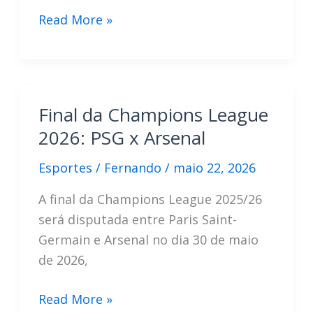
Como
Read More »
assistir
à
final
da
Final da Champions League
Champions
2026: PSG x Arsenal
League
2026
Esportes
/
Fernando
/
maio 22, 2026
A final da Champions League 2025/26
será disputada entre Paris Saint-
Germain e Arsenal no dia 30 de maio
de 2026,
Final
Read More »