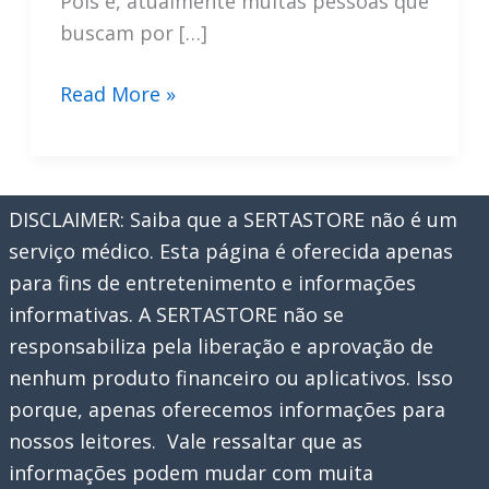
Pois é, atualmente muitas pessoas que
buscam por […]
Programa
Read More »
de
Afiliados
Amazon
DISCLAIMER: Saiba que a SERTASTORE não é um
–
serviço médico. Esta página é oferecida apenas
Passo
para fins de entretenimento e informações
a
informativas. A SERTASTORE não se
Passo
responsabiliza pela liberação e aprovação de
nenhum produto financeiro ou aplicativos. Isso
porque, apenas oferecemos informações para
nossos leitores. Vale ressaltar que as
informações podem mudar com muita