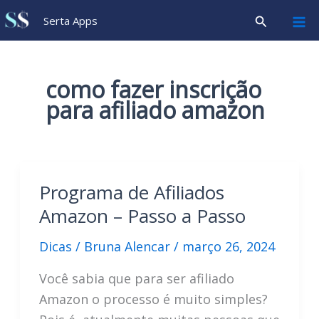
Ir
Pesquisar
Serta Apps
para
o
conteúdo
como fazer inscrição
para afiliado amazon
Programa de Afiliados
Amazon – Passo a Passo
Dicas
/
Bruna Alencar
/
março 26, 2024
Você sabia que para ser afiliado
Amazon o processo é muito simples?