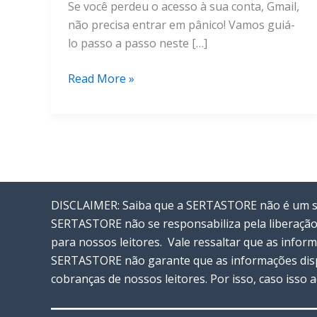
Se você perdeu o acesso à sua conta, Gmail,
não precisa entrar em pânico! Vamos guiá-
lo passo a passo neste […]
Como
Read More »
Recuperar
Conta
e
Mudar
Senha
Gmail
DISCLAIMER: Saiba que a SERTASTORE não é um ser
–
SERTASTORE não se responsabiliza pela liberação
Guia
para nossos leitores. Vale ressaltar que as info
Completo
SERTASTORE não garante que as informações disp
cobranças de nossos leitores. Por isso, caso isso