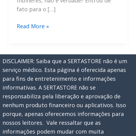
mulheres, não é verdade? Entrou de
fato para o […]
Como
Read More »
Conseguir
Cupom
De
DISCLAIMER: Saiba que a SERTASTORE não é um
Desconto
serviço médico. Esta página é oferecida apenas
Na
para fins de entretenimento e informações
Shein
informativas. A SERTASTORE não se
responsabiliza pela liberação e aprovação de
nenhum produto financeiro ou aplicativos. Isso
porque, apenas oferecemos informações para
nossos leitores. Vale ressaltar que as
informações podem mudar com muita