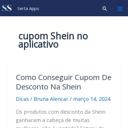
Ir
Pesquisar
Serta Apps
para
o
conteúdo
cupom Shein no
aplicativo
Como Conseguir Cupom De
Desconto Na Shein
Dicas
/
Bruna Alencar
/
março 14, 2024
Os produtos com desconto da Shein
ganharam a cabeça de muitas