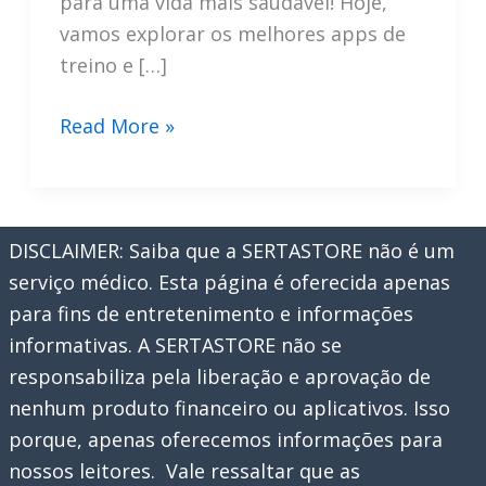
para uma vida mais saudável! Hoje,
vamos explorar os melhores apps de
treino e […]
Os
Read More »
Melhores
Apps
de
DISCLAIMER: Saiba que a SERTASTORE não é um
Treino
serviço médico. Esta página é oferecida apenas
e
para fins de entretenimento e informações
Exercício
informativas. A SERTASTORE não se
para
responsabiliza pela liberação e aprovação de
Celular
nenhum produto financeiro ou aplicativos. Isso
em
porque, apenas oferecemos informações para
2023
nossos leitores. Vale ressaltar que as