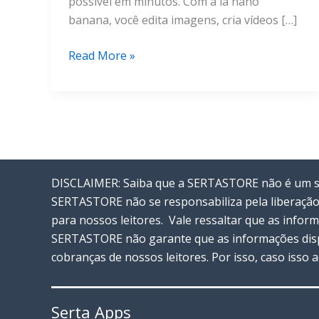
possível em minutos. Com a ia nano
banana, você edita imagens, cria vídeos […]
IA
Read More »
Nano
Banana:
O
Guia
Definitivo
Para
DISCLAIMER: Saiba que a SERTASTORE não é um ser
Começar
SERTASTORE não se responsabiliza pela liberação
para nossos leitores. Vale ressaltar que as info
SERTASTORE não garante que as informações disp
cobranças de nossos leitores. Por isso, caso isso
Serta Apps