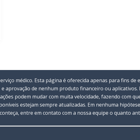
viço médico. Esta página é oferecida apenas para fins de 
 e aprovação de nenhum produto financeiro ou aplicativos
rmações podem mudar com muita velocidade, fazendo com que 
oníveis estejam sempre atualizadas. Em nenhuma hipótese 
 aconteça, entre em contato com a nossa equipe o quanto ant