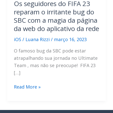
Os seguidores do FIFA 23
reparam o irritante bug do
SBC com a magia da página
da web do aplicativo da rede
iOS
/
Luana Rizzi
/
março 16, 2023
O famoso bug da SBC pode estar
atrapalhando sua jornada no Ultimate
Team , mas não se preocupe! FIFA 23
[…]
Os
Read More »
seguidores
do
FIFA