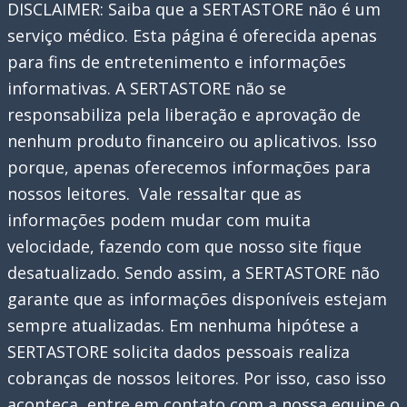
DISCLAIMER: Saiba que a SERTASTORE não é um
23
serviço médico. Esta página é oferecida apenas
reparam
para fins de entretenimento e informações
o
informativas. A SERTASTORE não se
irritante
responsabiliza pela liberação e aprovação de
bug
nenhum produto financeiro ou aplicativos. Isso
do
porque, apenas oferecemos informações para
SBC
nossos leitores. Vale ressaltar que as
com
informações podem mudar com muita
a
velocidade, fazendo com que nosso site fique
magia
desatualizado. Sendo assim, a SERTASTORE não
da
garante que as informações disponíveis estejam
página
sempre atualizadas. Em nenhuma hipótese a
da
SERTASTORE solicita dados pessoais realiza
web
cobranças de nossos leitores. Por isso, caso isso
do
aconteça, entre em contato com a nossa equipe o
aplicativo