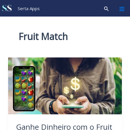
Ir
Pesquisar
Serta Apps
para
o
conteúdo
Fruit Match
Ganhe Dinheiro com o Fruit