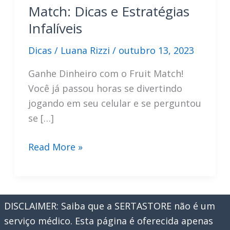
Match: Dicas e Estratégias
Infalíveis
Dicas
/
Luana Rizzi
/
outubro 13, 2023
Ganhe Dinheiro com o Fruit Match!
Você já passou horas se divertindo
jogando em seu celular e se perguntou
se […]
Ganhe
Read More »
Dinheiro
com
o
DISCLAIMER: Saiba que a SERTASTORE não é um
Fruit
serviço médico. Esta página é oferecida apenas
Match: