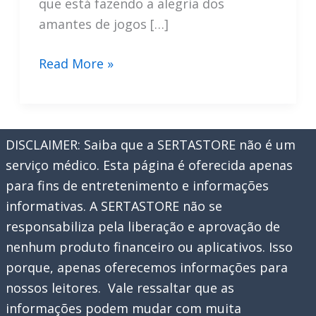
que está fazendo a alegria dos
amantes de jogos […]
Ganhe
Read More »
Dinheiro
se
Divertindo:
DISCLAIMER: Saiba que a SERTASTORE não é um
Aprenda
serviço médico. Esta página é oferecida apenas
tudo
para fins de entretenimento e informações
sobre
informativas. A SERTASTORE não se
o
responsabiliza pela liberação e aprovação de
Mistplay
nenhum produto financeiro ou aplicativos. Isso
porque, apenas oferecemos informações para
nossos leitores. Vale ressaltar que as
informações podem mudar com muita