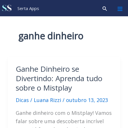
Ir
Pesquisar
Serta Apps
para
o
conteúdo
ganhe dinheiro
Ganhe Dinheiro se
Divertindo: Aprenda tudo
sobre o Mistplay
Dicas
/
Luana Rizzi
/
outubro 13, 2023
Ganhe dinheiro com o Mistplay! Vamos
falar sobre uma descoberta incrível