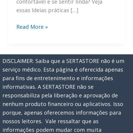
confortável e se sentir linda? Veja
essas Ideias práticas […]
Grávida
Read More »
e
Estilosa:
Looks
DISCLAIMER: Saiba que a SERTASTORE não é um
Que
serviço médico. Esta página é oferecida apenas
Unem
para fins de entretenimento e informações
Elegância
informativas. A SERTASTORE não se
E
responsabiliza pela liberação e aprovação de
Conforto
nenhum produto financeiro ou aplicativos. Isso
porque, apenas oferecemos informações para
nossos leitores. Vale ressaltar que as
informações podem mudar com muita