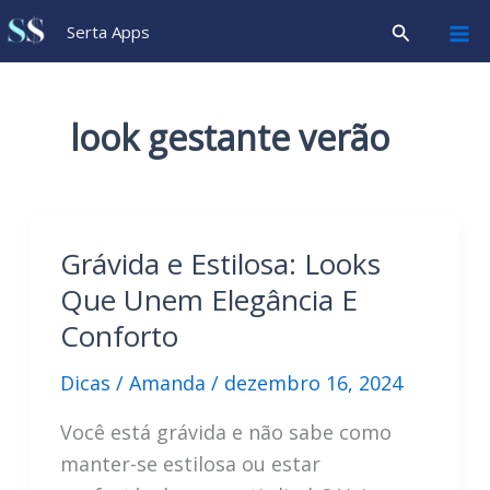
Ir
Pesquisar
Serta Apps
para
o
conteúdo
look gestante verão
Grávida e Estilosa: Looks
Que Unem Elegância E
Conforto
Dicas
/
Amanda
/
dezembro 16, 2024
Você está grávida e não sabe como
manter-se estilosa ou estar