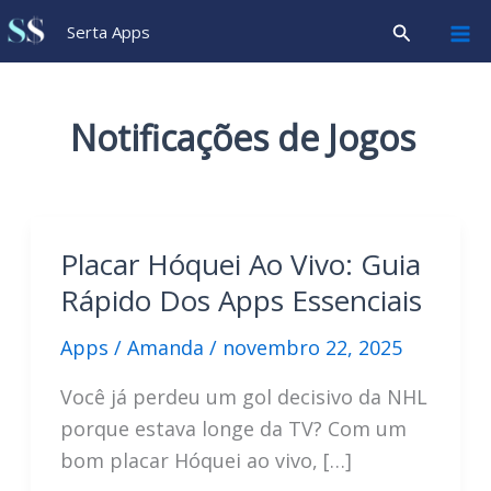
Ir
Pesquisar
Serta Apps
para
o
conteúdo
Notificações de Jogos
Placar Hóquei Ao Vivo: Guia
Rápido Dos Apps Essenciais
Apps
/
Amanda
/
novembro 22, 2025
Você já perdeu um gol decisivo da NHL
porque estava longe da TV? Com um
bom placar Hóquei ao vivo, […]