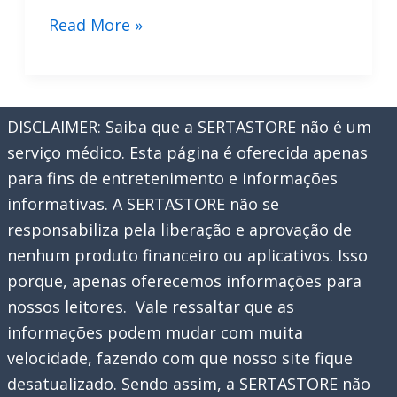
Placar
Read More »
Hóquei
Ao
Vivo:
DISCLAIMER: Saiba que a SERTASTORE não é um
Guia
serviço médico. Esta página é oferecida apenas
Rápido
para fins de entretenimento e informações
Dos
informativas. A SERTASTORE não se
Apps
responsabiliza pela liberação e aprovação de
Essenciais
nenhum produto financeiro ou aplicativos. Isso
porque, apenas oferecemos informações para
nossos leitores. Vale ressaltar que as
informações podem mudar com muita
velocidade, fazendo com que nosso site fique
desatualizado. Sendo assim, a SERTASTORE não