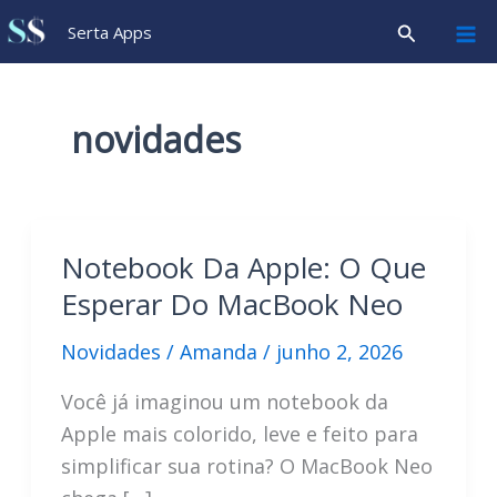
Ir
Pesquisar
Serta Apps
para
o
conteúdo
novidades
Notebook Da Apple: O Que
Esperar Do MacBook Neo
Novidades
/
Amanda
/
junho 2, 2026
Você já imaginou um notebook da
Apple mais colorido, leve e feito para
simplificar sua rotina? O MacBook Neo