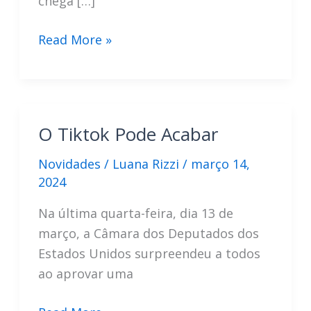
chega […]
Notebook
Read More »
Da
Apple:
O
Que
O Tiktok Pode Acabar
Esperar
Do
Novidades
/
Luana Rizzi
/
março 14,
MacBook
2024
Neo
Na última quarta-feira, dia 13 de
março, a Câmara dos Deputados dos
Estados Unidos surpreendeu a todos
ao aprovar uma