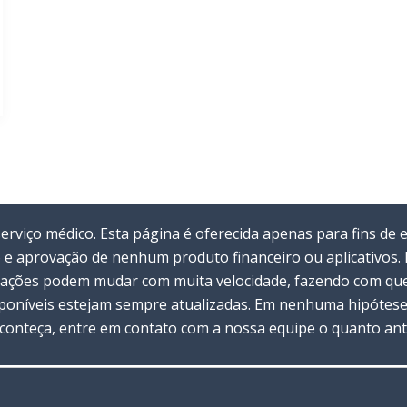
viço médico. Esta página é oferecida apenas para fins de 
 e aprovação de nenhum produto financeiro ou aplicativos
rmações podem mudar com muita velocidade, fazendo com que 
oníveis estejam sempre atualizadas. Em nenhuma hipótese 
 aconteça, entre em contato com a nossa equipe o quanto ant