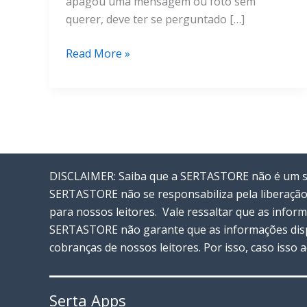
apagou uma mensagem ou foto sem
querer, deve ter se perguntado […]
Descubra
Read More »
Agora
Onde
Fica
A
Lixeira
No
DISCLAIMER: Saiba que a SERTASTORE não é um ser
WhatsApp
SERTASTORE não se responsabiliza pela liberação
para nossos leitores. Vale ressaltar que as info
SERTASTORE não garante que as informações disp
cobranças de nossos leitores. Por isso, caso isso
Serta Apps