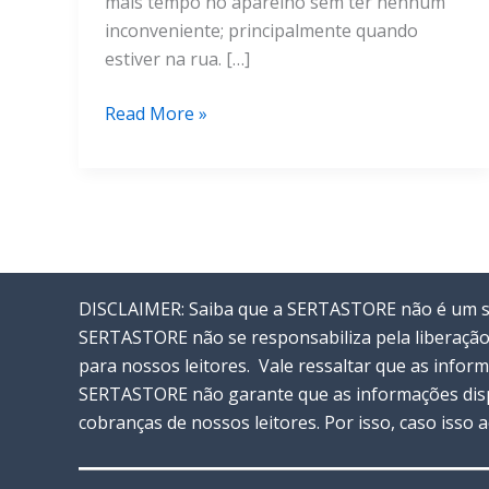
mais tempo no aparelho sem ter nenhum
inconveniente; principalmente quando
estiver na rua. […]
Recupere
Read More »
a
bateria
do
celular
com
5
DISCLAIMER: Saiba que a SERTASTORE não é um ser
dicas
SERTASTORE não se responsabiliza pela liberação
rápidas
para nossos leitores. Vale ressaltar que as info
SERTASTORE não garante que as informações disp
cobranças de nossos leitores. Por isso, caso isso