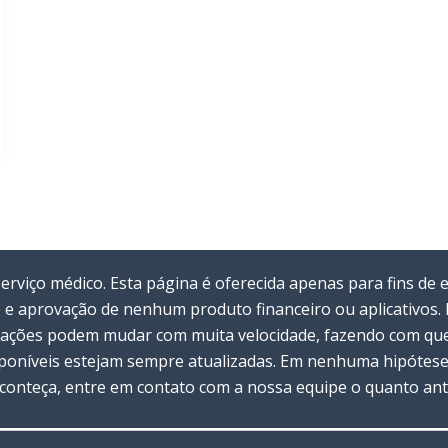
viço médico. Esta página é oferecida apenas para fins de 
 e aprovação de nenhum produto financeiro ou aplicativos
rmações podem mudar com muita velocidade, fazendo com que 
oníveis estejam sempre atualizadas. Em nenhuma hipótese 
 aconteça, entre em contato com a nossa equipe o quanto ant