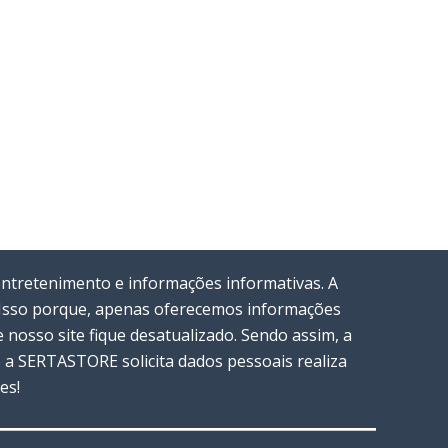
entretenimento e informações informativas. A
. Isso porque, apenas oferecemos informações
nosso site fique desatualizado. Sendo assim, a
a SERTASTORE solicita dados pessoais realiza
es!