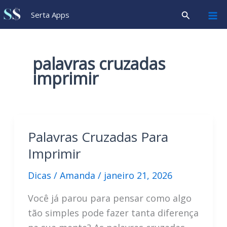
Ir
Pesquisar
Serta Apps
para
o
conteúdo
palavras cruzadas
imprimir
Palavras Cruzadas Para
Imprimir
Dicas
/
Amanda
/
janeiro 21, 2026
Você já parou para pensar como algo
tão simples pode fazer tanta diferença