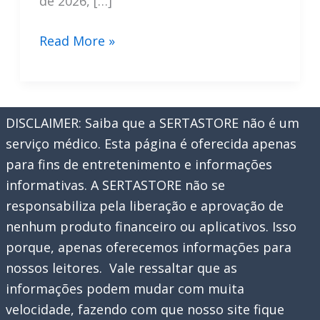
de 2026, […]
Final
Read More »
da
Champions
League
DISCLAIMER: Saiba que a SERTASTORE não é um
2026:
serviço médico. Esta página é oferecida apenas
PSG
para fins de entretenimento e informações
x
informativas. A SERTASTORE não se
Arsenal
responsabiliza pela liberação e aprovação de
nenhum produto financeiro ou aplicativos. Isso
porque, apenas oferecemos informações para
nossos leitores. Vale ressaltar que as
informações podem mudar com muita
velocidade, fazendo com que nosso site fique