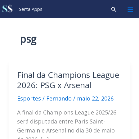
Ir
Pesquisar
Serta Apps
para
o
conteúdo
psg
Final da Champions League
2026: PSG x Arsenal
Esportes
/
Fernando
/
maio 22, 2026
A final da Champions League 2025/26
será disputada entre Paris Saint-
Germain e Arsenal no dia 30 de maio