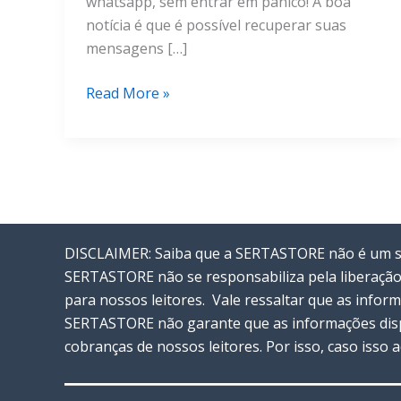
whatsapp, sem entrar em pânico! A boa
notícia é que é possível recuperar suas
mensagens […]
Recupere
Read More »
suas
Conversas
Apagadas
no
WhatsApp
DISCLAIMER: Saiba que a SERTASTORE não é um ser
SERTASTORE não se responsabiliza pela liberação
para nossos leitores. Vale ressaltar que as info
SERTASTORE não garante que as informações disp
cobranças de nossos leitores. Por isso, caso isso