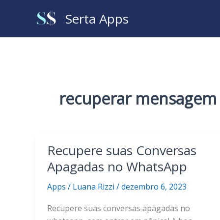
Ir
Serta Apps
para
o
conteúdo
recuperar mensagem
Recupere suas Conversas
Apagadas no WhatsApp
Apps
/
Luana Rizzi
/
dezembro 6, 2023
Recupere suas conversas apagadas no