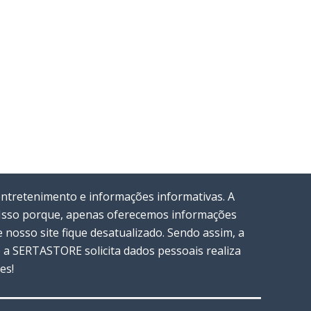
entretenimento e informações informativas. A
. Isso porque, apenas oferecemos informações
nosso site fique desatualizado. Sendo assim, a
a SERTASTORE solicita dados pessoais realiza
es!