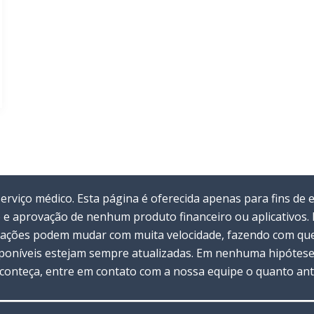
viço médico. Esta página é oferecida apenas para fins de 
 e aprovação de nenhum produto financeiro ou aplicativos
rmações podem mudar com muita velocidade, fazendo com que 
oníveis estejam sempre atualizadas. Em nenhuma hipótese 
 aconteça, entre em contato com a nossa equipe o quanto ant