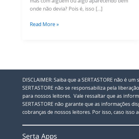
mas com alguém ou algo aparecendo bem
onde não devia? Pois é, isso […]
Como
Read More »
Remover
Objetos
De
Fotos
No
Google
DISCLAIMER: Saiba que a SERTASTORE não é um ser
Fotos
SERTASTORE não se responsabiliza pela liberação
para nossos leitores. Vale ressaltar que as info
SERTASTORE não garante que as informações disp
cobranças de nossos leitores. Por isso, caso isso
Serta Apps