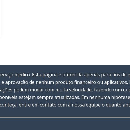
viço médico. Esta página é oferecida apenas para fins de 
 e aprovação de nenhum produto financeiro ou aplicativos
rmações podem mudar com muita velocidade, fazendo com que 
oníveis estejam sempre atualizadas. Em nenhuma hipótese 
 aconteça, entre em contato com a nossa equipe o quanto ant