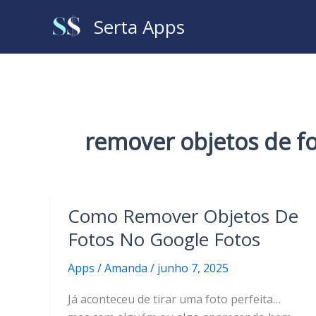
Ir
Serta Apps
para
o
conteúdo
remover objetos de f
Como Remover Objetos De
Fotos No Google Fotos
Apps
/
Amanda
/
junho 7, 2025
Já aconteceu de tirar uma foto perfeita…