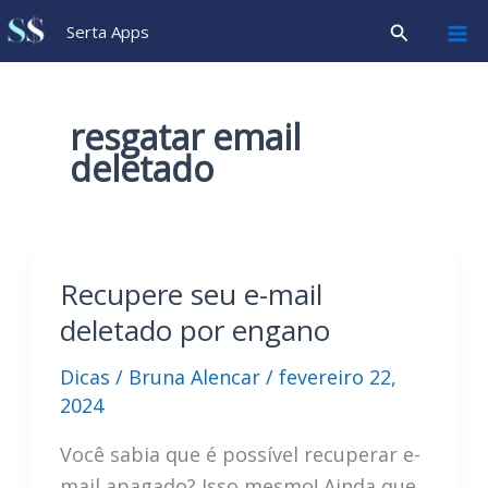
Ir
Pesquisar
Serta Apps
para
o
conteúdo
resgatar email
deletado
Recupere seu e-mail
deletado por engano
Dicas
/
Bruna Alencar
/
fevereiro 22,
2024
Você sabia que é possível recuperar e-
mail apagado? Isso mesmo! Ainda que