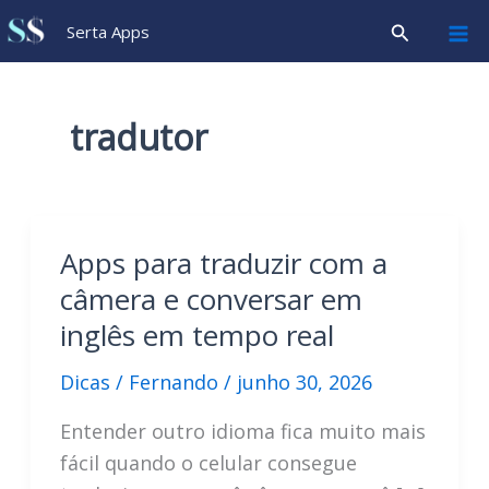
Ir
Pesquisar
Serta Apps
para
o
conteúdo
tradutor
Apps para traduzir com a
câmera e conversar em
inglês em tempo real
Dicas
/
Fernando
/
junho 30, 2026
Entender outro idioma fica muito mais
fácil quando o celular consegue