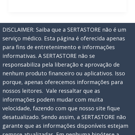
de
inglês
em
DISCLAIMER: Saiba que a SERTASTORE não é um
tempo
serviço médico. Esta página é oferecida apenas
real
para fins de entretenimento e informações
no
informativas. A SERTASTORE não se
celular
responsabiliza pela liberação e aprovação de
nenhum produto financeiro ou aplicativos. Isso
porque, apenas oferecemos informações para
nossos leitores. Vale ressaltar que as
informações podem mudar com muita
velocidade, fazendo com que nosso site fique
desatualizado. Sendo assim, a SERTASTORE não
garante que as informações disponíveis estejam
sempre atualizadas. Em nenhuma hipótese a