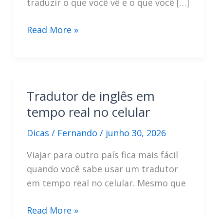
traduzir o que você vê e o que você […]
Apps
Read More »
para
traduzir
com
a
Tradutor de inglês em
câmera
tempo real no celular
e
conversar
Dicas
/
Fernando
/
junho 30, 2026
em
Viajar para outro país fica mais fácil
inglês
quando você sabe usar um tradutor
em
em tempo real no celular. Mesmo que
tempo
real
Tradutor
Read More »