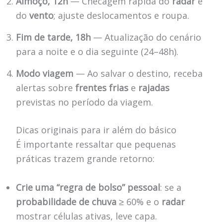
Almoço, 12h
— Checagem rápida do
radar
e
do
vento
; ajuste deslocamentos e roupa.
Fim de tarde, 18h
— Atualização do cenário
para a noite e o dia seguinte (24–48h).
Modo viagem
— Ao salvar o destino, receba
alertas sobre
frentes frias
e
rajadas
previstas no período da viagem.
Dicas originais para ir além do básico
É importante ressaltar que pequenas
práticas trazem grande retorno:
Crie uma “regra de bolso” pessoal
: se a
probabilidade de chuva
≥ 60% e o
radar
mostrar células ativas, leve capa.