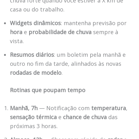
chuva forte quando você estiver a X km de
casa ou do trabalho.
Widgets dinâmicos
: mantenha previsão por
hora
e
probabilidade de chuva
sempre à
vista.
Resumos diários
: um boletim pela manhã e
outro no fim da tarde, alinhados às novas
rodadas de modelo
.
Rotinas que poupam tempo
Manhã, 7h
— Notificação com
temperatura
,
sensação térmica
e
chance de chuva
das
próximas 3 horas.