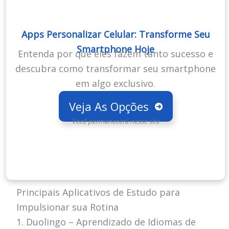
Apps Personalizar Celular: Transforme Seu
Smartphone Hoje
Entenda por que eles fazem tanto sucesso e
descubra como transformar seu smartphone
em algo exclusivo.
Veja As Opções
Você permanecerá nesse site
Principais Aplicativos de Estudo para
Impulsionar sua Rotina
1. Duolingo – Aprendizado de Idiomas de