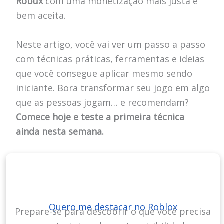
Robux
com uma monetização mais justa e
bem aceita.
Neste artigo, você vai ver um passo a passo
com técnicas práticas, ferramentas e ideias
que você consegue aplicar mesmo sendo
iniciante. Bora transformar seu jogo em algo
que as pessoas jogam… e recomendam?
Comece hoje e teste a primeira técnica
ainda nesta semana.
Quero me destacar no Roblox
Prepare-se para descobrir o que você precisa