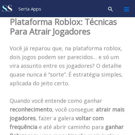
Ir
Pesquisar
Serta Apps
para
Plataforma Roblox: Técnicas
o
Para Atrair Jogadores
conteúdo
Você já reparou que, na plataforma roblox,
dois jogos podem ser parecidos… e só um
vira assunto entre os jogadores? O detalhe
quase nunca é “sorte”. É estratégia simples,
aplicada do jeito certo.
Quando você entende como ganhar
reconhecimento
, você consegue:
atrair mais
jogadores
, fazer a galera
voltar com
frequência
e até abrir caminho para
ganhar