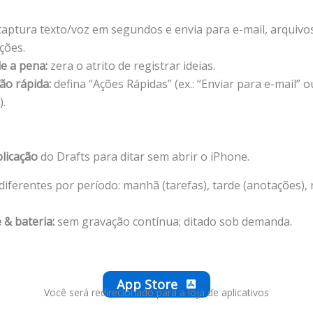
aptura texto/voz em segundos e envia para e-mail, arquivos
ções.
le a pena:
zera o atrito de registrar ideias.
ão rápida:
defina “Ações Rápidas” (ex.: “Enviar para e-mail” o
).
licação
do Drafts para ditar sem abrir o iPhone.
diferentes por período: manhã (tarefas), tarde (anotações), 
 & bateria:
sem gravação contínua; ditado sob demanda.
App Store
Você será redirecionado para a loja de aplicativos