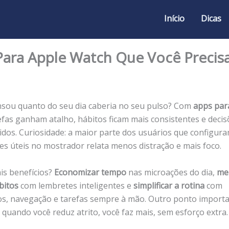
Início
Dicas
Para Apple Watch Que Você Precis
nsou quanto do seu dia caberia no seu pulso? Com
apps par
refas ganham atalho, hábitos ficam mais consistentes e deci
idos. Curiosidade: a maior parte dos usuários que configur
es úteis no mostrador relata menos distração e mais foco.
ais benefícios?
Economizar tempo
nas microações do dia,
me
bitos
com lembretes inteligentes e
simplificar a rotina
com
, navegação e tarefas sempre à mão. Outro ponto importa
 quando você reduz atrito, você faz mais, sem esforço extra.