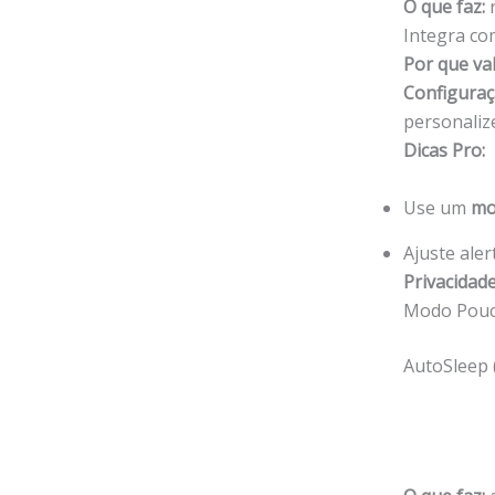
O que faz:
r
Integra com
Por que va
Configuraç
personaliz
Dicas Pro:
Use um
mo
Ajuste ale
Privacidade
Modo Pouca
AutoSleep 