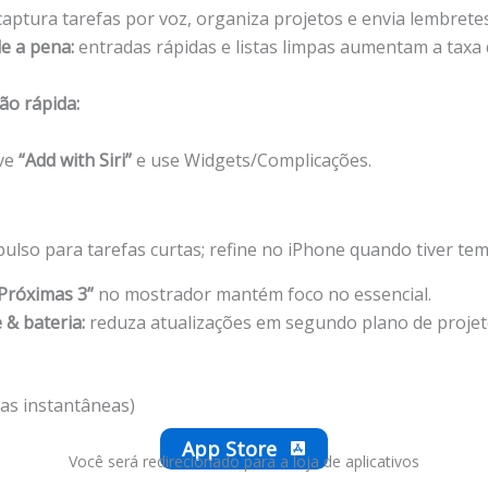
aptura tarefas por voz, organiza projetos e envia lembretes
le a pena:
entradas rápidas e listas limpas aumentam a taxa
ão rápida:
ive
“Add with Siri”
e use Widgets/Complicações.
pulso para tarefas curtas; refine no iPhone quando tiver te
“Próximas 3”
no mostrador mantém foco no essencial.
 & bateria:
reduza atualizações em segundo plano de proje
tas instantâneas)
App Store
Você será redirecionado para a loja de aplicativos