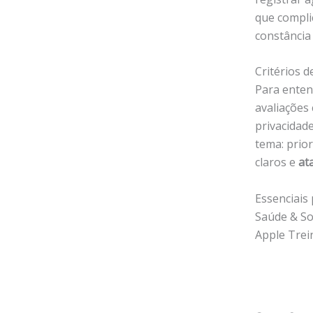
que compli
constância 
Critérios d
Para entend
avaliações
privacidad
tema: prio
claros e
at
Essenciais 
Saúde & S
Apple Trei