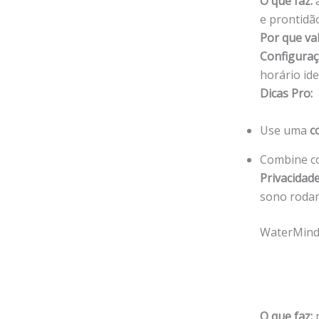
O que faz:
a
e prontidã
Por que va
Configuraç
horário ide
Dicas Pro:
Use uma
c
Combine co
Privacidade
sono roda
WaterMinde
O que faz:
m