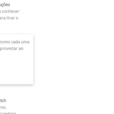
uções
a conhecer
ra tirar o
r como cada uma
aproveitar ao
tch
ino,
ar também