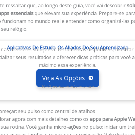
e ressaltar que, ao longo deste guia, você vai descobrir
sol
apps essenciais
que elevam sua experiência. Prepare-se par
 funcionam no mundo real e entender como organizá-las pa
seu relógio.
Aplicativos De Estudo: Os Aliados Do Seu Aprendizado
 as melhores soluções e ferramentas disponíveis, mostra
alizar seus resultados e oferecer dicas práticas para você 
máximo essa experiência.
Veja As Opções
Você permanecerá nesse site
omeçar: seu pulso como central de atalhos
orar agora com mais detalhes como os
apps para Apple Wa
sua rotina. Você ganha
micro-ações
no pulso: iniciar um tre
água, marcar tarefas e pagar por aproximação. Vale destac