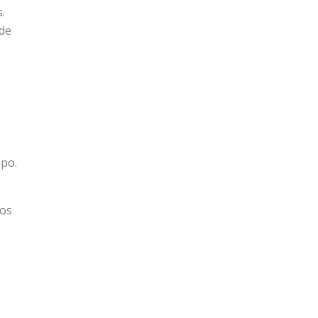
.
 de
mpo.
tos