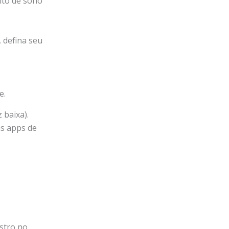
ito de sono
, defina seu
e.
 baixa).
as apps de
stro no