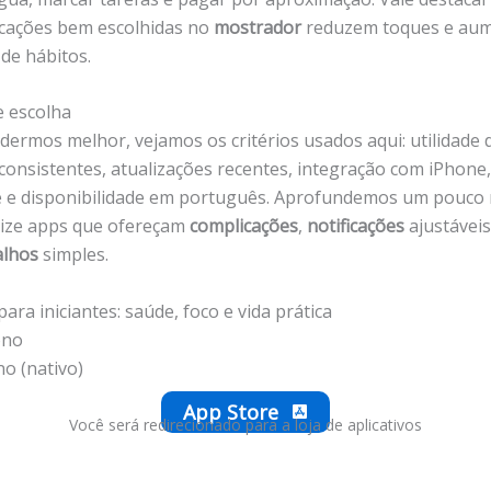
cações bem escolhidas no
mostrador
reduzem toques e au
de hábitos.
e escolha
ermos melhor, vejamos os critérios usados aqui: utilidade d
 consistentes, atualizações recentes, integração com iPhone,
e e disponibilidade em português. Aprofundemos um pouco 
rize apps que ofereçam
complicações
,
notificações
ajustávei
alhos
simples.
para iniciantes: saúde, foco e vida prática
ono
no (nativo)
App Store
Você será redirecionado para a loja de aplicativos