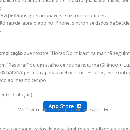
nalisa sono automaticamente; mostra qualidade, fases, déb
o.
le a pena:
insights acionáveis e histórico completo.
ão rápida:
abra o app no iPhone, sincronize dados da
Saúde
al.
omplicação
que mostre “Horas Dormidas” na manhã seguint
m “Respirar” ou um atalho de rotina noturna (Silêncio + Luz
 & bateria:
permita apenas métricas necessárias; evite outr
ndo ao mesmo tempo.
r (hidratação)
App Store
Você será redirecionado para a loja de aplicativos
etas personalizadas de água, lembretes inteligentes e regi