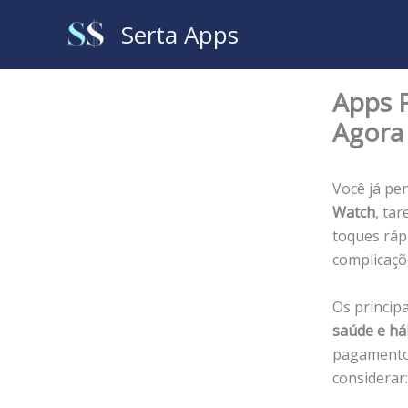
Ir
Serta Apps
para
o
conteúdo
Apps 
Agora
Você já pe
Watch
, ta
toques ráp
complicaçõ
Os princip
saúde e há
pagamentos
considerar: