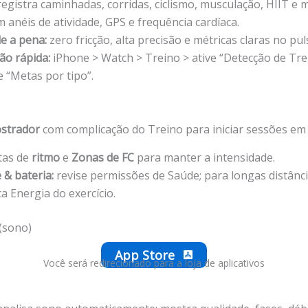
egistra caminhadas, corridas, ciclismo, musculação, HIIT e 
 anéis de atividade, GPS e frequência cardíaca.
le a pena:
zero fricção, alta precisão e métricas claras no pul
ão rápida:
iPhone > Watch > Treino > ative “Detecção de Tre
e “Metas por tipo”.
strador
com complicação do Treino para iniciar sessões em 
rtas de
ritmo
e
Zonas de FC
para manter a intensidade.
 & bateria:
revise permissões de Saúde; para longas distânci
 Energia do exercício.
(sono)
App Store
Você será redirecionado para a loja de aplicativos