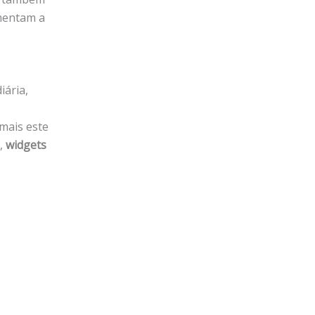
mentam a
iária,
mais este
s,
widgets