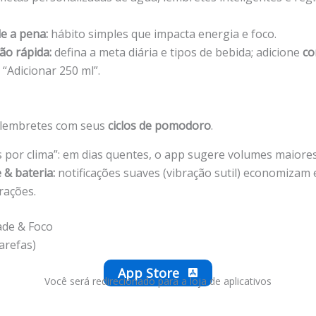
le a pena:
hábito simples que impacta energia e foco.
ão rápida:
defina a meta diária e tipos de bebida; adicione
co
“Adicionar 250 ml”.
 lembretes com seus
ciclos de pomodoro
.
 por clima”: em dias quentes, o app sugere volumes maiores
 & bateria:
notificações suaves (vibração sutil) economizam 
rações.
ade & Foco
arefas)
App Store
Você será redirecionado para a loja de aplicativos