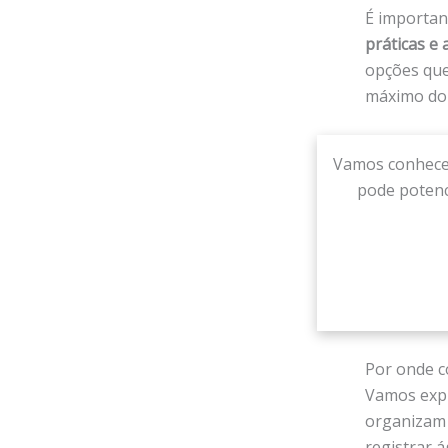
É important
práticas e 
opções que
máximo do 
Vamos conhecer
pode potenci
Por onde c
Vamos expl
organizam 
registrar 