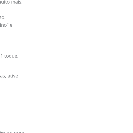
muito mais.
so.
ino” e
1 toque.
as, ative