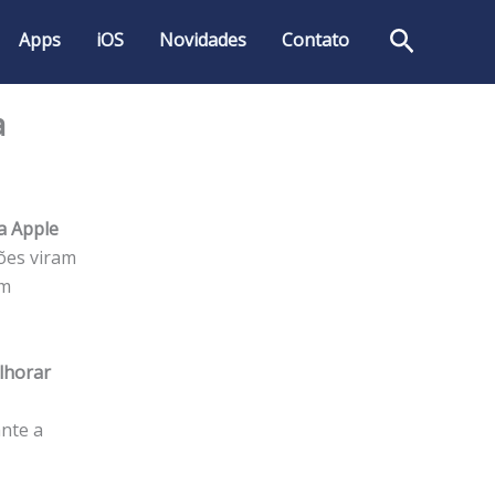
Pesquis
Apps
iOS
Novidades
Contato
a
a Apple
sões viram
am
lhorar
nte a