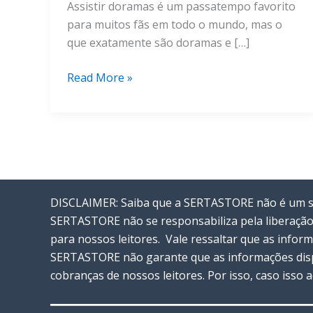
Assistir doramas é um passatempo favorito
para muitos fãs em todo o mundo, mas o
que exatamente são doramas e […]
Onde
Read More »
Assistir
Doramas
em
2024?
Conheça
os
DISCLAIMER: Saiba que a SERTASTORE não é um ser
Melhores
SERTASTORE não se responsabiliza pela liberação
Apps
para nossos leitores. Vale ressaltar que as info
SERTASTORE não garante que as informações disp
cobranças de nossos leitores. Por isso, caso isso