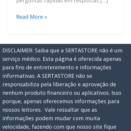
perguntas rápidas em respostas […]
Meta
Read More »
Ai
Whatsapp:
Entenda
DISCLAIMER: Saiba que a SERTASTORE não é um
Como
serviço médico. Esta página é oferecida apenas
Usar
para fins de entretenimento e informações
Hoje
informativas. A SERTASTORE não se
responsabiliza pela liberação e aprovação de
nenhum produto financeiro ou aplicativos. Isso
porque, apenas oferecemos informações para
nossos leitores. Vale ressaltar que as
informações podem mudar com muita
velocidade, fazendo com que nosso site fique