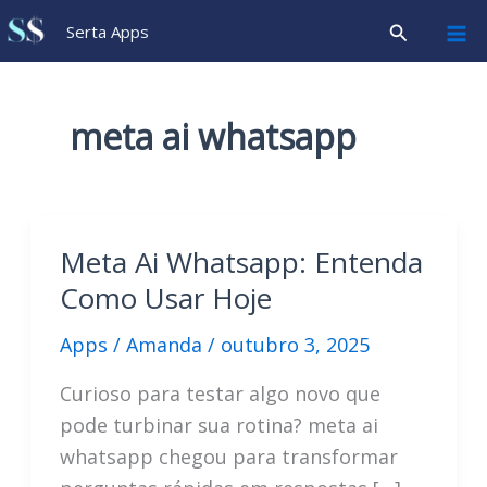
Ir
Pesquisar
Serta Apps
para
o
conteúdo
meta ai whatsapp
Meta Ai Whatsapp: Entenda
Como Usar Hoje
Apps
/
Amanda
/
outubro 3, 2025
Curioso para testar algo novo que
pode turbinar sua rotina? meta ai
whatsapp chegou para transformar