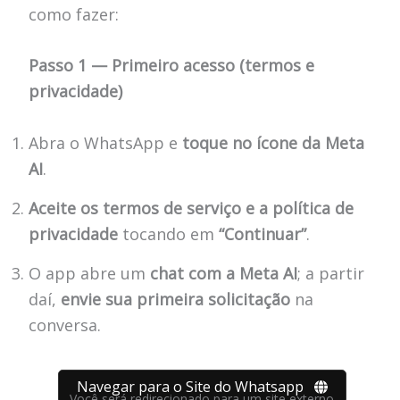
como fazer:
Passo 1 — Primeiro acesso (termos e
privacidade)
Abra o WhatsApp e
toque no ícone da Meta
AI
.
Aceite os termos de serviço e a política de
privacidade
tocando em
“Continuar”
.
O app abre um
chat com a Meta AI
; a partir
daí,
envie sua primeira solicitação
na
conversa.
Navegar para o Site do Whatsapp
Você será redirecionado para um site externo